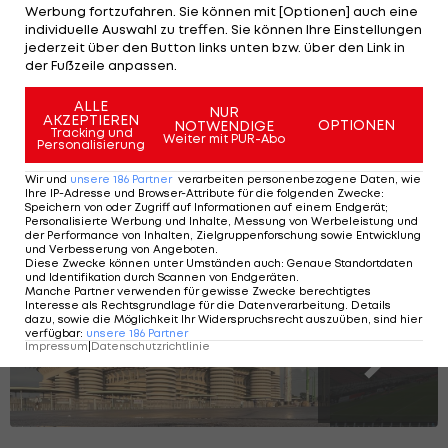
Werbung fortzufahren. Sie können mit [Optionen] auch eine
Für die restlichen Wettkämpfe im Einzel- und im
individuelle Auswahl zu treffen. Sie können Ihre Einstellungen
jederzeit über den Button links unten bzw. über den Link in
Teamwettbewerb von der Großschanze wird
der Fußzeile anpassen.
Lasse Moilanen das Männer-Team begleiten, mit
Unterstützung von Frauen-Coach Ossi-Pekka Valta
ALLE
NUR
AKZEPTIEREN
OPTIONEN
NOTWENDIGE
sowie Sportdirektor Petter Kukkonen.
Tracking und
Weiter mit PUR-Abo
Personalisierung
Wir und
unsere
186
Partner
verarbeiten personenbezogene Daten, wie
Diese Sportstätten herbergen die
Ihre IP-Adresse und Browser-Attribute für die folgenden Zwecke
:
Speichern von oder Zugriff auf Informationen auf einem Endgerät;
Olympischen Spiele 2026
Personalisierte Werbung und Inhalte, Messung von Werbeleistung und
der Performance von Inhalten, Zielgruppenforschung sowie Entwicklung
und Verbesserung von Angeboten
.
Diese Zwecke können unter Umständen auch
:
Genaue Standortdaten
und Identifikation durch Scannen von Endgeräten
.
Manche Partner verwenden für gewisse Zwecke berechtigtes
SLIDESHOW
Interesse als Rechtsgrundlage für die Datenverarbeitung. Details
STARTEN
dazu, sowie die Möglichkeit Ihr Widerspruchsrecht auszuüben, sind hier
verfügbar
:
unsere
186
Partner
Impressum
|
Datenschutzrichtlinie