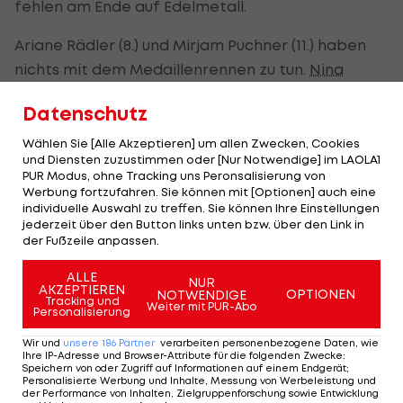
fehlen am Ende auf Edelmetall.
Ariane Rädler (8.) und Mirjam Puchner (11.) haben
nichts mit dem Medaillenrennen zu tun.
Nina
Ortlieb
scheidet mit einem Sturz aus, bleibt aber
Datenschutz
unverletzt.
Wählen Sie [Alle Akzeptieren] um allen Zwecken, Cookies
Für einen Schockmoment sorgt
Lindsey Vonn
mit
und Diensten zuzustimmen oder [Nur Notwendige] im LAOLA1
PUR Modus, ohne Tracking uns Peronsalisierung von
ihrem Sturz nach wenigen Fahrsekunden. Die 41-
Werbung fortzufahren. Sie können mit [Optionen] auch eine
Jährige wurde mit dem Helikopter
individuelle Auswahl zu treffen. Sie können Ihre Einstellungen
jederzeit über den Button links unten bzw. über den Link in
abtransportiert (
Alle Infos >>>
).
der Fußzeile anpassen.
ALLE
Gute Neuigkeiten!
NUR
AKZEPTIEREN
OPTIONEN
NOTWENDIGE
Vlhova gibt Update zu
Tracking und
Weiter mit PUR-Abo
Personalisierung
Comeback in Cortina
Wir und
unsere
186
Partner
verarbeiten personenbezogene Daten, wie
Olympia
Ihre IP-Adresse und Browser-Attribute für die folgenden Zwecke
:
Speichern von oder Zugriff auf Informationen auf einem Endgerät;
Personalisierte Werbung und Inhalte, Messung von Werbeleistung und
der Performance von Inhalten, Zielgruppenforschung sowie Entwicklung
Kriechmayr: "Die Leute