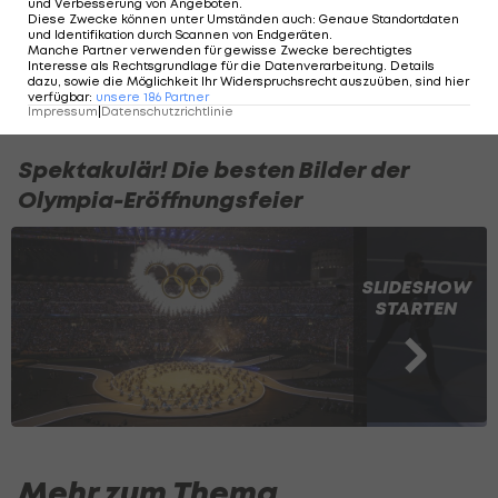
und Verbesserung von Angeboten
.
haben sich den
Diese Zwecke können unter Umständen auch
:
Genaue Standortdaten
und Identifikation durch Scannen von Endgeräten
.
Allerwertesten
Manche Partner verwenden für gewisse Zwecke berechtigtes
aufgerissen"
Interesse als Rechtsgrundlage für die Datenverarbeitung. Details
dazu, sowie die Möglichkeit Ihr Widerspruchsrecht auszuüben, sind hier
Olympia
verfügbar
:
unsere
186
Partner
Impressum
|
Datenschutzrichtlinie
Spektakulär! Die besten Bilder der
Olympia-Eröffnungsfeier
SLIDESHOW
STARTEN
Mehr zum Thema