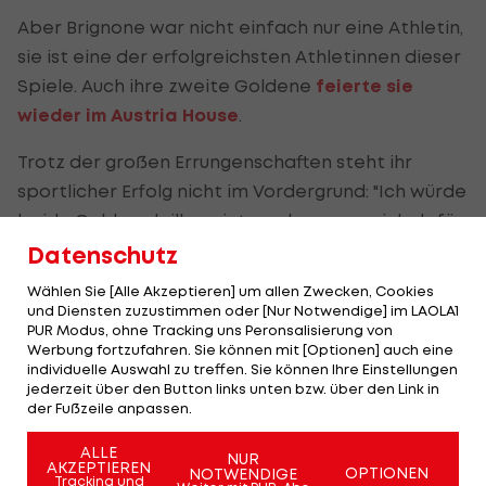
Aber Brignone war nicht einfach nur eine Athletin,
sie ist eine der erfolgreichsten Athletinnen dieser
Spiele. Auch ihre zweite Goldene
feierte sie
wieder im Austria House
.
Trotz der großen Errungenschaften steht ihr
sportlicher Erfolg nicht im Vordergrund: "Ich würde
beide Goldmedaillen eintauschen, wenn ich dafür
wieder ohne diese Verletzung sein könnte."
Datenschutz
Wählen Sie [Alle Akzeptieren] um allen Zwecken, Cookies
Hier zu den Ergebnissen >>
und Diensten zuzustimmen oder [Nur Notwendige] im LAOLA1
PUR Modus, ohne Tracking uns Peronsalisierung von
Hier zum Liveticker >>
Werbung fortzufahren. Sie können mit [Optionen] auch eine
individuelle Auswahl zu treffen. Sie können Ihre Einstellungen
jederzeit über den Button links unten bzw. über den Link in
Nach zweitem Gold:
der Fußzeile anpassen.
Brignone kündigt Party
im Austria House an
ALLE
NUR
AKZEPTIEREN
OPTIONEN
NOTWENDIGE
Tracking und