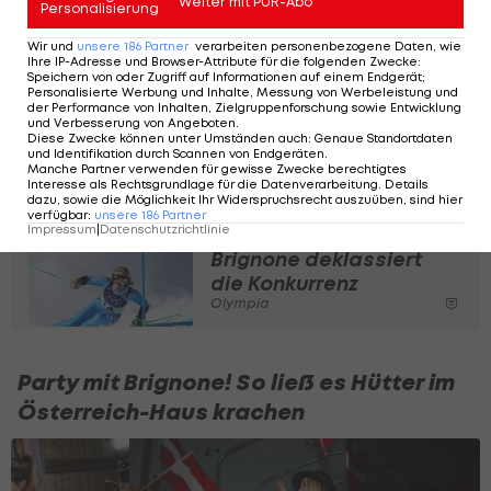
Weiter mit PUR-Abo
Olympia
Personalisierung
Wir und
unsere
186
Partner
verarbeiten personenbezogene Daten, wie
Doppel-
Ihre IP-Adresse und Browser-Attribute für die folgenden Zwecke
:
Speichern von oder Zugriff auf Informationen auf einem Endgerät;
Olympiasiegerin
Personalisierte Werbung und Inhalte, Messung von Werbeleistung und
Brignone: "Habe keine
der Performance von Inhalten, Zielgruppenforschung sowie Entwicklung
und Verbesserung von Angeboten
.
Worte"
Diese Zwecke können unter Umständen auch
:
Genaue Standortdaten
und Identifikation durch Scannen von Endgeräten
.
Olympia
Manche Partner verwenden für gewisse Zwecke berechtigtes
Interesse als Rechtsgrundlage für die Datenverarbeitung. Details
dazu, sowie die Möglichkeit Ihr Widerspruchsrecht auszuüben, sind hier
Doppel-
verfügbar
:
unsere
186
Partner
Impressum
|
Datenschutzrichtlinie
Olympiasiegerin!
Brignone deklassiert
die Konkurrenz
Olympia
Party mit Brignone! So ließ es Hütter im
Österreich-Haus krachen