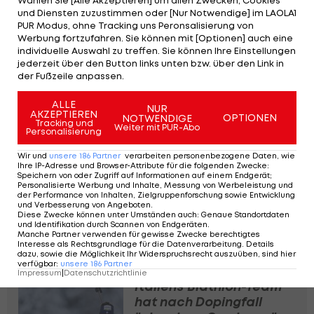
Wählen Sie [Alle Akzeptieren] um allen Zwecken, Cookies
und Diensten zuzustimmen oder [Nur Notwendige] im LAOLA1
aber bereits rund 1:20 Minuten.
PUR Modus, ohne Tracking uns Peronsalisierung von
Werbung fortzufahren. Sie können mit [Optionen] auch eine
Die Ex-Weltmeisterin benötigt vier Nachlader,
individuelle Auswahl zu treffen. Sie können Ihre Einstellungen
jederzeit über den Button links unten bzw. über den Link in
wodurch sie noch eine Position und viel Zeit
der Fußzeile anpassen.
verliert.
ALLE
NUR
Die nächsten Bewerbe sind die Einzelrennen der
AKZEPTIEREN
OPTIONEN
NOTWENDIGE
Tracking und
Weiter mit PUR-Abo
Männer am Dienstag und der Frauen am
Personalisierung
Mittwoch.
Wir und
unsere
186
Partner
verarbeiten personenbezogene Daten, wie
Ihre IP-Adresse und Browser-Attribute für die folgenden Zwecke
:
Speichern von oder Zugriff auf Informationen auf einem Endgerät;
Personalisierte Werbung und Inhalte, Messung von Werbeleistung und
Björndalen exklusiv:
der Performance von Inhalten, Zielgruppenforschung sowie Entwicklung
Warum Österreich
und Verbesserung von Angeboten
.
Diese Zwecke können unter Umständen auch
:
Genaue Standortdaten
nicht Norwegen sein
und Identifikation durch Scannen von Endgeräten
.
Manche Partner verwenden für gewisse Zwecke berechtigtes
kann
Interesse als Rechtsgrundlage für die Datenverarbeitung. Details
Biathlon
dazu, sowie die Möglichkeit Ihr Widerspruchsrecht auszuüben, sind hier
verfügbar
:
unsere
186
Partner
Impressum
|
Datenschutzrichtlinie
Italiens Biathlon-Team
hat nach Dopingfall