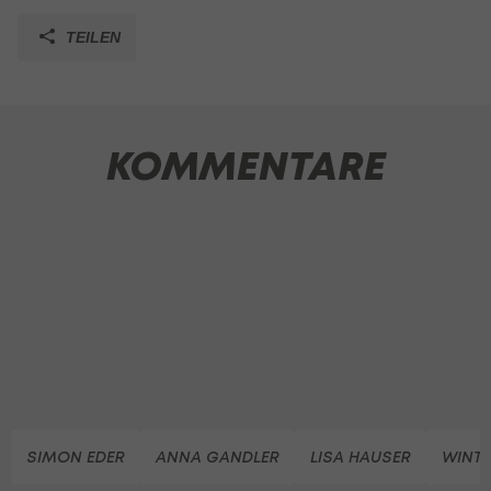
TEILEN
KOMMENTARE
SIMON EDER
ANNA GANDLER
LISA HAUSER
WINT