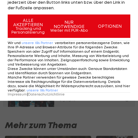
jederzeit über den Button links unten bzw. über den Link in
(4/+2:57,1). Unmittelbar hinter ihr landet Anna
der Fußzeile anpassen.
Gandler (3/+2:58,7).
ALLE
NUR
AKZEPTIEREN
OPTIONEN
NOTWENDIGE
Tracking und
Weiter mit PUR-Abo
Personalisierung
Überraschung in der
Verfolgung: Schwede
Wir und
unsere
186
Partner
verarbeiten personenbezogene Daten, wie
holt Gold
Ihre IP-Adresse und Browser-Attribute für die folgenden Zwecke
:
Speichern von oder Zugriff auf Informationen auf einem Endgerät;
Personalisierte Werbung und Inhalte, Messung von Werbeleistung und
Olympia
der Performance von Inhalten, Zielgruppenforschung sowie Entwicklung
und Verbesserung von Angeboten
.
Diese Zwecke können unter Umständen auch
:
Genaue Standortdaten
und Identifikation durch Scannen von Endgeräten
12 Jahre später:
.
Manche Partner verwenden für gewisse Zwecke berechtigtes
Olympia-Silber für
Interesse als Rechtsgrundlage für die Datenverarbeitung. Details
dazu, sowie die Möglichkeit Ihr Widerspruchsrecht auszuüben, sind hier
Landi & Co.
verfügbar
:
unsere
186
Partner
Impressum
|
Datenschutzrichtlinie
Olympia
Mehr zum Thema