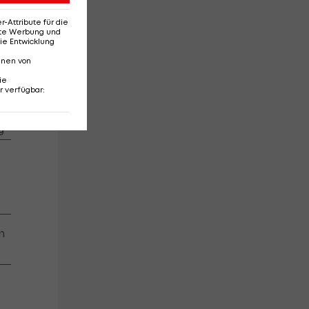
s
Attribute für die
in
er
erte Werbung und
ie Entwicklung
nnen von
ie
r verfügbar
:
ap-
kt
s
g
s
n
s