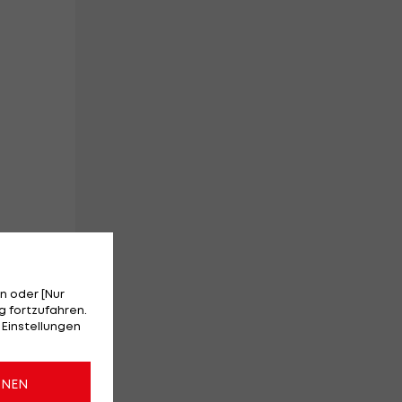
n oder [Nur
 fortzufahren.
 Einstellungen
urm
ONEN
iga