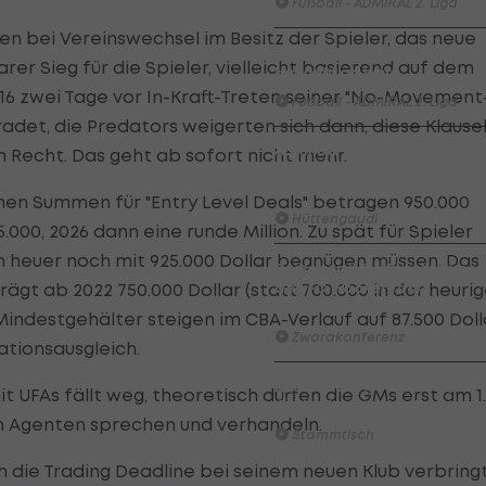
Fußball - ADMIRAL 2. Liga
en bei Vereinswechsel im Besitz der Spieler, das neue
Highlights: Munteres Hin un
rer Sieg für die Spieler, vielleicht basierend auf dem
Her geht an Wels
2016 zwei Tage vor In-Kraft-Treten seiner "No-Movement
Fußball - ADMIRAL 2. Liga
adet, die Predators weigerten sich dann, diese Klause
ADMIRAL Hüttengaudi:
Recht. Das geht ab sofort nicht mehr.
Alexander Joppich erzielt d
Tor der 1. Runde
en Summen für "Entry Level Deals" betragen 950.000
Hüttengaudi
.000, 2026 dann eine runde Million. Zu spät für Spieler
ch heuer noch mit 925.000 Dollar begnügen müssen. Das
Der legendäre Durchmarsch
des FC Wacker Tirol I
rägt ab 2022 750.000 Dollar (statt 700.000 in der heuri
#Zwarakonferenz History
-Mindestgehälter steigen im CBA-Verlauf auf 87.500 Doll
Zwarakonferenz
ationsausgleich.
Am Stammtisch bei Andy
 UFAs fällt weg, theoretisch dürfen die GMs erst am 1.
Ogris: Christopher Knett
ren Agenten sprechen und verhandeln.
Stammtisch
h die Trading Deadline bei seinem neuen Klub verbringt