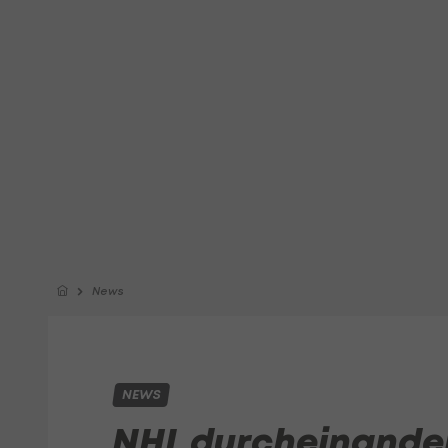
News
NEWS
NHL durcheinander