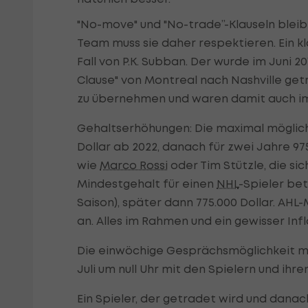
"No-move" und "No-trade”-Klauseln bleib
Team muss sie daher respektieren. Ein kla
Fall von P.K. Subban. Der wurde im Juni 
Clause" von Montreal nach Nashville getr
zu übernehmen und waren damit auch im 
Gehaltserhöhungen: Die maximal möglich
Dollar ab 2022, danach für zwei Jahre 975
wie
Marco Rossi
oder Tim Stützle, die si
Mindestgehalt für einen
NHL
-Spieler bet
Saison), später dann 775.000 Dollar. AHL
an. Alles im Rahmen und ein gewisser Infl
Die einwöchige Gesprächsmöglichkeit mit
Juli um null Uhr mit den Spielern und ih
Ein Spieler, der getradet wird und danac