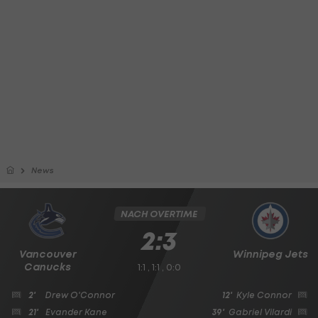
News
NACH OVERTIME
2:3
Vancouver
Winnipeg Jets
Canucks
1:1 , 1:1 , 0:0
2'
Drew O'Connor
12'
Kyle Connor
21'
Evander Kane
39'
Gabriel Vilardi