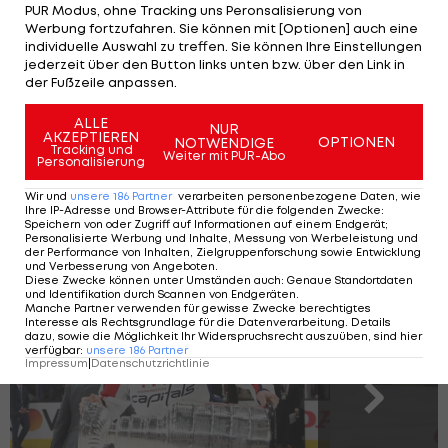
PUR Modus, ohne Tracking uns Peronsalisierung von
Cole Perfetti nach 62 Minuten den
Werbung fortzufahren. Sie können mit [Optionen] auch eine
entscheidenden Treffer zum 3:2-Erfolg der Jets
individuelle Auswahl zu treffen. Sie können Ihre Einstellungen
jederzeit über den Button links unten bzw. über den Link in
markiert und den Canucks die nächste Niederlage
der Fußzeile anpassen.
zufügt.
ALLE
NUR
AKZEPTIEREN
Marco Rossi
steht 17:07 Minuten auf dem Eis und
OPTIONEN
NOTWENDIGE
Tracking und
Weiter mit PUR-Abo
Personalisierung
gibt einen Torschuss ab.
Wir und
unsere
186
Partner
verarbeiten personenbezogene Daten, wie
Ihre IP-Adresse und Browser-Attribute für die folgenden Zwecke
:
Speichern von oder Zugriff auf Informationen auf einem Endgerät;
Ranked: Die Rekord-Torschützen der
Personalisierte Werbung und Inhalte, Messung von Werbeleistung und
NHL
der Performance von Inhalten, Zielgruppenforschung sowie Entwicklung
und Verbesserung von Angeboten
.
Diese Zwecke können unter Umständen auch
:
Genaue Standortdaten
und Identifikation durch Scannen von Endgeräten
.
Manche Partner verwenden für gewisse Zwecke berechtigtes
Interesse als Rechtsgrundlage für die Datenverarbeitung. Details
SLIDESHOW
dazu, sowie die Möglichkeit Ihr Widerspruchsrecht auszuüben, sind hier
verfügbar
:
unsere
186
Partner
STARTEN
Impressum
|
Datenschutzrichtlinie