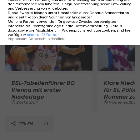
der Performance von Inhalten, Zielgruppenforschung sowie Entwicklung
Mehr zum Thema
und Verbesserung von Angeboten
.
Diese Zwecke können unter Umständen auch
:
Genaue Standortdaten
und Identifikation durch Scannen von Endgeräten
.
Manche Partner verwenden für gewisse Zwecke berechtigtes
Interesse als Rechtsgrundlage für die Datenverarbeitung. Details
dazu, sowie die Möglichkeit Ihr Widerspruchsrecht auszuüben, sind hier
verfügbar
:
unsere
186
Partner
Impressum
|
Datenschutzrichtlinie
BSL-Tabellenführer BC
Klare Nieder
Vienna mit erster
für St. Pölte
Niederlage
Nummer zu 
Basketball
Frauen-Fußball
TEILEN