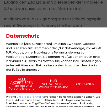
Lugano den
ZSC Lions
in Spiel sieben der Finalserie
0:2 und verpasst somit den Meistertitel.
In einem von Taktik geprägten Entscheidungsspiel
reicht Geerings (7.) Führungstreffer dem
zukünftigen Arbeitgeber von Ex-Capitals-Coach
Datenschutz
Serge Aubin. Kenins besorgt 20 Sekunden vor dem
Wählen Sie [Alle Akzeptieren] um allen Zwecken, Cookies
Ende ins leere Tor den Endstand.
und Diensten zuzustimmen oder [Nur Notwendige] im LAOLA1
PUR Modus, ohne Tracking uns Peronsalisierung von
Ulmer steht insgesamt 16:57 Minuten am Eis und
Werbung fortzufahren. Sie können mit [Optionen] auch eine
verzeichnet einen Torschuss.
individuelle Auswahl zu treffen. Sie können Ihre Einstellungen
jederzeit über den Button links unten bzw. über den Link in
der Fußzeile anpassen.
Der 27-Jährige wird aller Voraussicht nach in der
kommenden Woche ins Teamcamp einrücken und
ALLE
NUR
AKZEPTIEREN
OPTIONEN
NOTWENDIGE
die ÖEHV-Verteidigung für die bevorstehende A-
Tracking und
Weiter mit PUR-Abo
Personalisierung
WM in Dänemark komplettieren.
Wir und
unsere
186
Partner
verarbeiten personenbezogene Daten, wie
Ihre IP-Adresse und Browser-Attribute für die folgenden Zwecke
:
Speichern von oder Zugriff auf Informationen auf einem Endgerät;
Personalisierte Werbung und Inhalte, Messung von Werbeleistung und