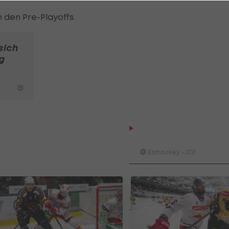
in den Pre-Playoffs.
sich
g
Highlights: Die Graz99ers
ICE-Meister!
Eishockey - ICE
Highlights: Graz99ers fehlt n
mehr ein Sieg zum Titel
Eishockey - ICE
Highlights: Wieser