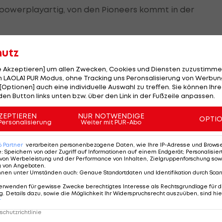
er powerplayartig, von den Pioneers kommt in der
 Ausgleich seitens der Pioneers (37./PP), doch den
hutz
ompte Antwort (38.).
le Akzeptieren] um allen Zwecken, Cookies und Diensten zuzustimme
 LAOLA1 PUR Modus, ohne Tracking uns Peronsalisierung von Werbung
[Optionen] auch eine individuelle Auswahl zu treffen. Sie können Ihre
den Button links unten bzw. über den Link in der Fußzeile anpassen.
ZEPTIEREN
NUR NOTWENDIGE
OPTI
rlberger klopfen gehörig am Ausgleich an. So treffen d
Personalisierung
Weiter mit PUR-Abo
6
Partner
verarbeiten personenbezogene Daten, wie Ihre IP-Adresse und Browser-
e
:
Speichern von oder Zugriff auf Informationen auf einem Endgerät; Personalisi
lays geprägt, aus denen die Villacher aber zu wenig
von Werbeleistung und der Performance von Inhalten, Zielgruppenforschung sow
g von Angeboten
.
l drauf zu machen.
nnen unter Umständen auch
:
Genaue Standortdaten und Identifikation durch Sca
erwenden für gewisse Zwecke berechtigtes Interesse als Rechtsgrundlage für d
e Schlampigkeit der Hausherren zu nutzen. Stattdessen
. Details dazu, sowie die Möglichkeit Ihr Widerspruchsrecht auszuüben, sind hie
r
kapitalen Fehler der Gäste ausnutzen. Hutchison schnür
chutzrichtlinie
 alles klar (59.).