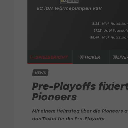
EC iDM Wärmepumpen VSV
8:28'
Nick Hutchiso
37:12'
Joël Teasdal
58:49'
Nick Hutchiso
SPIELBERICHT
TICKER
LIVE
NEWS
Pre-Playoffs fixier
Pioneers
Mit einem Heimsieg über die Pioneers au
das Ticket für die Pre-Playoffs.