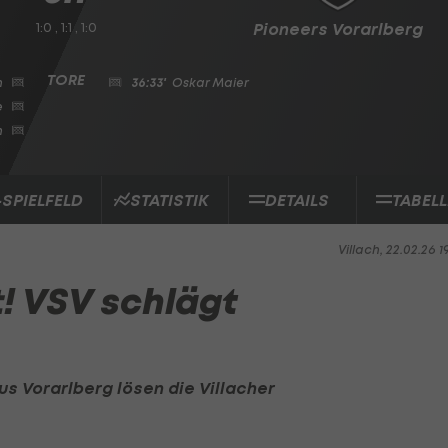
1:0 , 1:1 , 1:0
Pioneers Vorarlberg
n
36:33'
Oskar Maier
e
n
-SPIELFELD
STATISTIK
DETAILS
TABELL
Villach, 22.02.26 1
t! VSV schlägt
s Vorarlberg lösen die Villacher