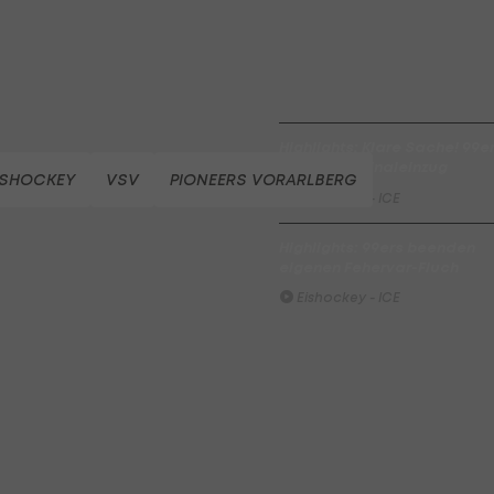
Highlights: Pustertal bleibt
makellos
Eishockey - ICE
Highlights: Klare Sache! 99e
stehen vor Finaleinzug
ISHOCKEY
VSV
PIONEERS VORARLBERG
Eishockey - ICE
Highlights: 99ers beenden
eigenen Fehervar-Fluch
Eishockey - ICE