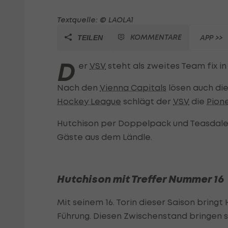
Textquelle: © LAOLA1
KOMMENTARE
APP >>
TEILEN
D
er
VSV
steht als zweites Team fix in
Nach den
Vienna Capitals
lösen auch die 
Hockey League
schlägt der
VSV
die
Pion
Hutchison per Doppelpack und Teasdale tr
Gäste aus dem Ländle.
Hutchison mit Treffer Nummer 16
Mit seinem 16. Torin dieser Saison bringt 
Führung. Diesen Zwischenstand bringen si