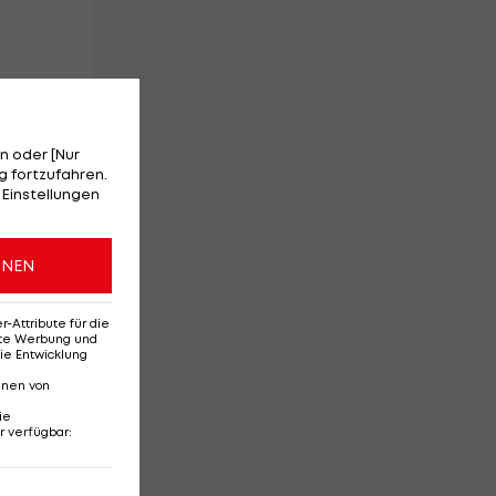
n oder [Nur
 fortzufahren.
 Einstellungen
ONEN
ie
Attribute für die
erte Werbung und
ie Entwicklung
nnen von
ie
r verfügbar
:
t