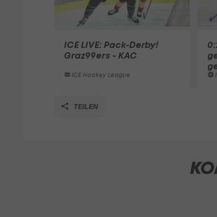
ICE LIVE: Pack-Derby!
0:
Graz99ers - KAC
g
g
ICE Hockey League
TEILEN
KO