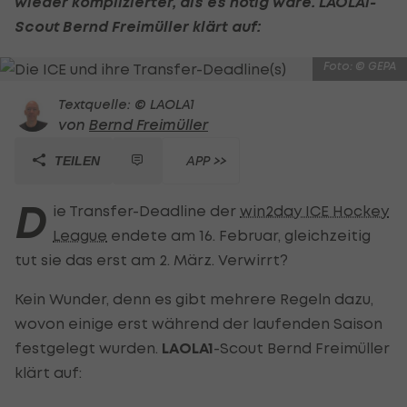
wieder komplizierter, als es nötig wäre. LAOLA1-
Scout Bernd Freimüller klärt auf:
Foto: © GEPA
Textquelle: © LAOLA1
von
Bernd Freimüller
APP >>
TEILEN
D
ie Transfer-Deadline der
win2day ICE Hockey
League
endete am 16. Februar, gleichzeitig
tut sie das erst am 2. März. Verwirrt?
Kein Wunder, denn es gibt mehrere Regeln dazu,
wovon einige erst während der laufenden Saison
festgelegt wurden.
LAOLA1
-Scout Bernd Freimüller
klärt auf: