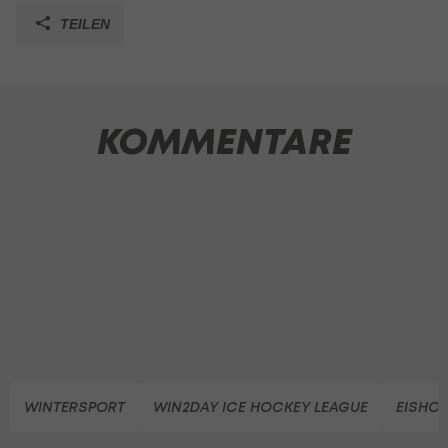
TEILEN
KOMMENTARE
WINTERSPORT
WIN2DAY ICE HOCKEY LEAGUE
EISHO