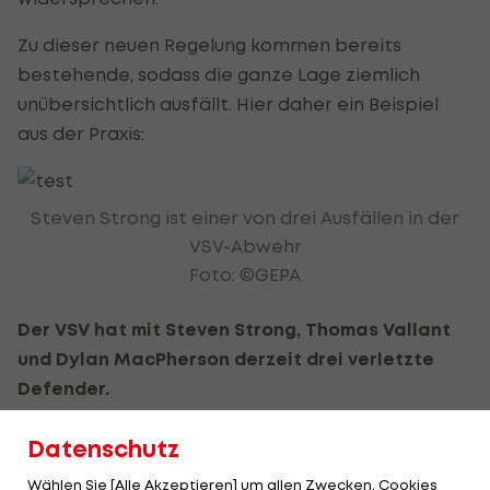
Zu dieser neuen Regelung kommen bereits
bestehende, sodass die ganze Lage ziemlich
unübersichtlich ausfällt. Hier daher ein Beispiel
aus der Praxis:
Steven Strong ist einer von drei Ausfällen in der
VSV-Abwehr
Foto: ©GEPA
Der VSV hat mit Steven Strong, Thomas Vallant
und Dylan MacPherson derzeit drei verletzte
Defender.
Können sie einen neuen Legionär aus dem Ausland
Datenschutz
holen?
Wählen Sie [Alle Akzeptieren] um allen Zwecken, Cookies