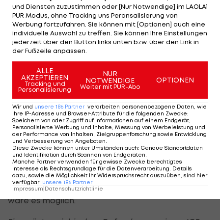
und Diensten zuzustimmen oder [Nur Notwendige] im LAOLA1
Ja. Sie haben zwar schon elf unter Vertrag, aber
PUR Modus, ohne Tracking uns Peronsalisierung von
regeltechnisch spricht nichts dagegen.
Werbung fortzufahren. Sie können mit [Optionen] auch eine
individuelle Auswahl zu treffen. Sie können Ihre Einstellungen
jederzeit über den Button links unten bzw. über den Link in
Einen neuen Legionär aus der Liga holen?
der Fußzeile anpassen.
Nein. Für liganinterne Legionärswechsel gilt die
ALLE
NUR
AKZEPTIEREN
Deadline 30. Dezember. Dabei gilt immer das Land
OPTIONEN
NOTWENDIGE
Tracking und
Weiter mit PUR-Abo
Personalisierung
des aufnehmenden Teams als entscheidend. So
könnte etwa der Slowene Anze Kuralt von
Wir und
unsere
186
Partner
verarbeiten personenbezogene Daten, wie
Ihre IP-Adresse und Browser-Attribute für die folgenden Zwecke
:
Fehervar noch nach Ljubljana wechseln, zu jedem
Speichern von oder Zugriff auf Informationen auf einem Endgerät;
Personalisierte Werbung und Inhalte, Messung von Werbeleistung und
anderen Team jedoch nicht.
der Performance von Inhalten, Zielgruppenforschung sowie Entwicklung
und Verbesserung von Angeboten
.
Diese Zwecke können unter Umständen auch
:
Genaue Standortdaten
Einen österreichischen Verteidiger aus dem
und Identifikation durch Scannen von Endgeräten
.
Manche Partner verwenden für gewisse Zwecke berechtigtes
Ausland holen?
Interesse als Rechtsgrundlage für die Datenverarbeitung. Details
dazu, sowie die Möglichkeit Ihr Widerspruchsrecht auszuüben, sind hier
verfügbar
:
unsere
186
Partner
Fallen mir zwar nicht viele ein, aber theoretisch
Impressum
|
Datenschutzrichtlinie
wäre es möglich.