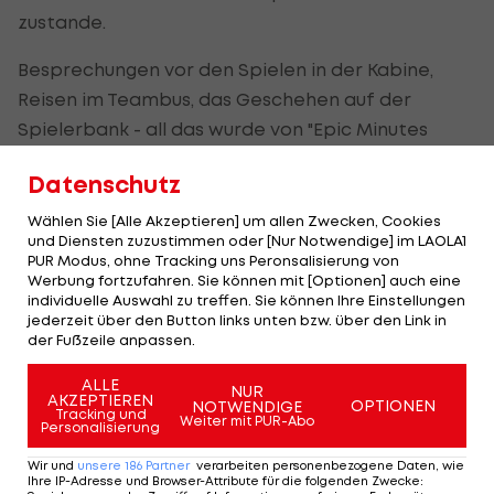
zustande.
Besprechungen vor den Spielen in der Kabine,
Reisen im Teambus, das Geschehen auf der
Spielerbank - all das wurde von "Epic Minutes
Production" eingefangen und steht den Fans in
Datenschutz
den kommenden Wochen in vier 15-Minuten-
Episoden gratis zur Verfügung.
Wählen Sie [Alle Akzeptieren] um allen Zwecken, Cookies
und Diensten zuzustimmen oder [Nur Notwendige] im LAOLA1
PUR Modus, ohne Tracking uns Peronsalisierung von
Die erste Folge wird am Donnerstag (26.3.) um 18:00
Werbung fortzufahren. Sie können mit [Optionen] auch eine
Uhr auf
redbulls.com/unprecedented
online
individuelle Auswahl zu treffen. Sie können Ihre Einstellungen
jederzeit über den Button links unten bzw. über den Link in
gestellt. Die weiteren Episoden folgen im
der Fußzeile anpassen.
Wochenrhythmus jeden Donnerstag.
ALLE
NUR
AKZEPTIEREN
OPTIONEN
NOTWENDIGE
Tracking und
Der legendäre Durchmarsch des FC
Am Stammtisch bei
Weiter mit PUR-Abo
Personalisierung
Wacker Tirol I #Zwarakonferenz History
Christopher Knett
Wir und
unsere
186
Partner
verarbeiten personenbezogene Daten, wie
Zwarakonferenz
Stammtisch
Ihre IP-Adresse und Browser-Attribute für die folgenden Zwecke
: