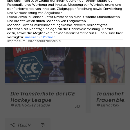
Speichern von oder Zugriff auf Informationen auf einem Endgerät;
Personalisierte Werbung und Inhalte, Messung von Werbeleistung und
der Performance von Inhalten, Zielgruppenforschung sowie Entwicklung
und Verbesserung von Angeboten
.
Diese Zwecke können unter Umständen auch
:
Genaue Standortdaten
und Identifikation durch Scannen von Endgeräten
.
Mehr zum Thema
Manche Partner verwenden für gewisse Zwecke berechtigtes
Interesse als Rechtsgrundlage für die Datenverarbeitung. Details
dazu, sowie die Möglichkeit Ihr Widerspruchsrecht auszuüben, sind hier
verfügbar
:
unsere
186
Partner
Impressum
|
Datenschutzrichtlinie
Die Transferliste der ICE
Teamchef d
Hockey League
Frauen bleib
ICE Hockey League
Eishockey
2
TEILEN