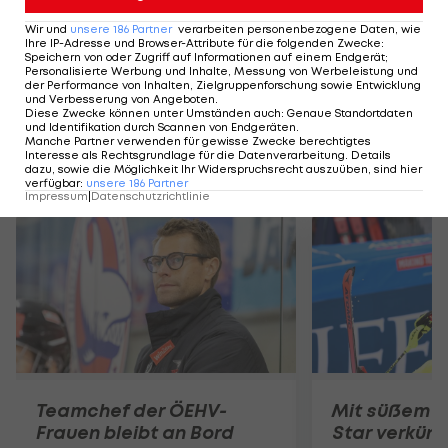
Der legendäre Durchmarsch des FC
Am Stammtisch bei
Wir und
unsere
186
Partner
verarbeiten personenbezogene Daten, wie
Wacker Tirol I #Zwarakonferenz History
Christopher Knett
Ihre IP-Adresse und Browser-Attribute für die folgenden Zwecke
:
Speichern von oder Zugriff auf Informationen auf einem Endgerät;
Zwarakonferenz
Stammtisch
Personalisierte Werbung und Inhalte, Messung von Werbeleistung und
der Performance von Inhalten, Zielgruppenforschung sowie Entwicklung
und Verbesserung von Angeboten
.
Diese Zwecke können unter Umständen auch
:
Genaue Standortdaten
und Identifikation durch Scannen von Endgeräten
.
Manche Partner verwenden für gewisse Zwecke berechtigtes
Interesse als Rechtsgrundlage für die Datenverarbeitung. Details
dazu, sowie die Möglichkeit Ihr Widerspruchsrecht auszuüben, sind hier
Mehr zum Thema
verfügbar
:
unsere
186
Partner
Impressum
|
Datenschutzrichtlinie
Teamchef der ÖEHV-
Mit süßem Po
Frauen bleibt an Bord
Star verkün