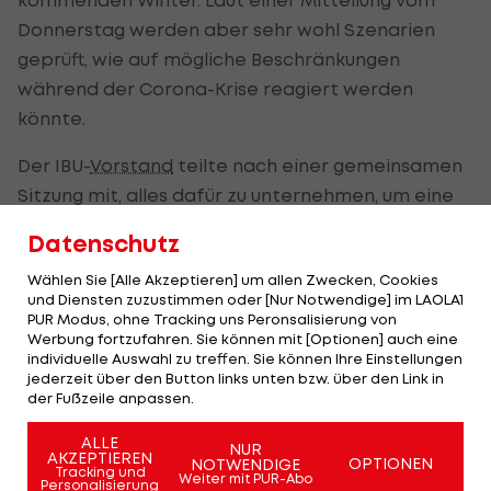
Donnerstag werden aber sehr wohl Szenarien
geprüft, wie auf mögliche Beschränkungen
während der Corona-Krise reagiert werden
könnte.
Der IBU-
Vorstand
teilte nach einer gemeinsamen
Sitzung mit, alles dafür zu unternehmen, um eine
sichere Saison zu gewährleisten. Ende September
Datenschutz
soll entschieden werden, ob das erste Trimester
Wählen Sie [Alle Akzeptieren] um allen Zwecken, Cookies
mit Stationen in Finnland, Schweden, Österreich
und Diensten zuzustimmen oder [Nur Notwendige] im LAOLA1
und Frankreich wie vorgesehen durchgeführt
PUR Modus, ohne Tracking uns Peronsalisierung von
Werbung fortzufahren. Sie können mit [Optionen] auch eine
werden kann oder es Änderungen geben muss.
individuelle Auswahl zu treffen. Sie können Ihre Einstellungen
jederzeit über den Button links unten bzw. über den Link in
Unklar ist derzeit, ob die Veranstaltungen ohne
der Fußzeile anpassen.
Fans durchgeführt werden müssen oder wie
ALLE
andere Beschränkungen aussehen könnten.
NUR
AKZEPTIEREN
OPTIONEN
NOTWENDIGE
Tracking und
Weiter mit PUR-Abo
Personalisierung