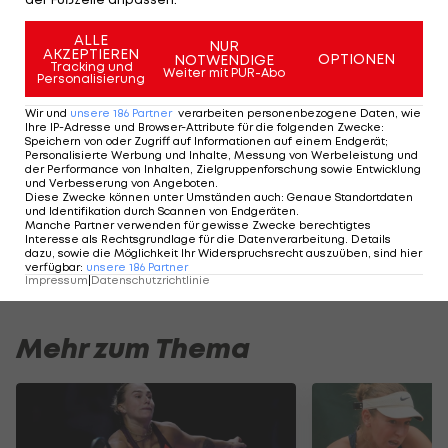
ALLE
NUR
Die 15 Tennisspielerinnen mit den
AKZEPTIEREN
OPTIONEN
NOTWENDIGE
Tracking und
Weiter mit PUR-Abo
Personalisierung
meisten Grand-Slam-Titeln
Wir und
unsere
186
Partner
verarbeiten personenbezogene Daten, wie
Ihre IP-Adresse und Browser-Attribute für die folgenden Zwecke
:
Speichern von oder Zugriff auf Informationen auf einem Endgerät;
Personalisierte Werbung und Inhalte, Messung von Werbeleistung und
SLIDESHOW
der Performance von Inhalten, Zielgruppenforschung sowie Entwicklung
STARTEN
und Verbesserung von Angeboten
.
Diese Zwecke können unter Umständen auch
:
Genaue Standortdaten
und Identifikation durch Scannen von Endgeräten
.
Manche Partner verwenden für gewisse Zwecke berechtigtes
Interesse als Rechtsgrundlage für die Datenverarbeitung. Details
dazu, sowie die Möglichkeit Ihr Widerspruchsrecht auszuüben, sind hier
verfügbar
:
unsere
186
Partner
Impressum
|
Datenschutzrichtlinie
Mehr zum Thema