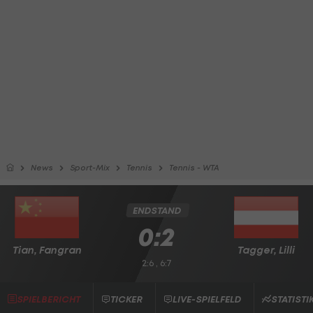
News
Sport-Mix
Tennis
Tennis - WTA
ENDSTAND
0:2
Tian, Fangran
Tagger, Lilli
2:6 , 6:7
SPIELBERICHT
TICKER
LIVE-SPIELFELD
STATISTI