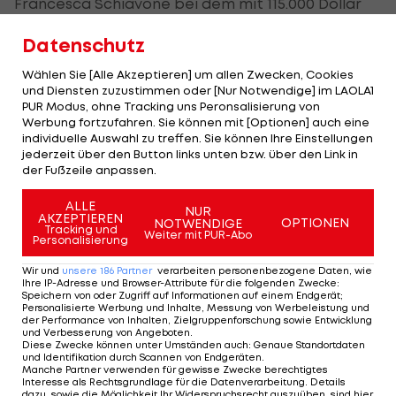
Francesca Schiavone bei dem mit 115.000 Dollar
dotierten Hartplatzturnier den Titel, würde sie bis
Datenschutz
auf Platz 109 vorstoßen.
Wählen Sie [Alle Akzeptieren] um allen Zwecken, Cookies
Für den Einzug ins Endspiel erhält sie 8.400 US-
und Diensten zuzustimmen oder [Nur Notwendige] im LAOLA1
PUR Modus, ohne Tracking uns Peronsalisierung von
Dollar (rund 7.100 Euro) sowie 81
WTA
-Zähler, der
Werbung fortzufahren. Sie können mit [Optionen] auch eine
Titel bringt 125 Punkte und 15.500 Dollar.
individuelle Auswahl zu treffen. Sie können Ihre Einstellungen
jederzeit über den Button links unten bzw. über den Link in
der Fußzeile anpassen.
ALLE
NUR
AKZEPTIEREN
OPTIONEN
NOTWENDIGE
Tracking und
Weiter mit PUR-Abo
Furioser Rodionov! ÖTV
Personalisierung
dreht Davis-Cup-Duell
Wir und
unsere
186
Partner
verarbeiten personenbezogene Daten, wie
mit Japan
Ihre IP-Adresse und Browser-Attribute für die folgenden Zwecke
:
Speichern von oder Zugriff auf Informationen auf einem Endgerät;
Personalisierte Werbung und Inhalte, Messung von Werbeleistung und
Tennis
der Performance von Inhalten, Zielgruppenforschung sowie Entwicklung
und Verbesserung von Angeboten
.
Diese Zwecke können unter Umständen auch
:
Genaue Standortdaten
und Identifikation durch Scannen von Endgeräten
.
Manche Partner verwenden für gewisse Zwecke berechtigtes
Die größte Konkurrenz in Lilli Taggers
Interesse als Rechtsgrundlage für die Datenverarbeitung. Details
dazu, sowie die Möglichkeit Ihr Widerspruchsrecht auszuüben, sind hier