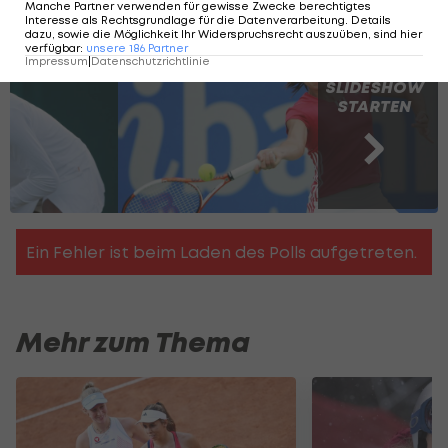
meisten Grand-Slam-Titeln
Manche Partner verwenden für gewisse Zwecke berechtigtes
Interesse als Rechtsgrundlage für die Datenverarbeitung. Details
dazu, sowie die Möglichkeit Ihr Widerspruchsrecht auszuüben, sind hier
verfügbar
:
unsere
186
Partner
Impressum
|
Datenschutzrichtlinie
SLIDESHOW
STARTEN
Mehr zum Thema