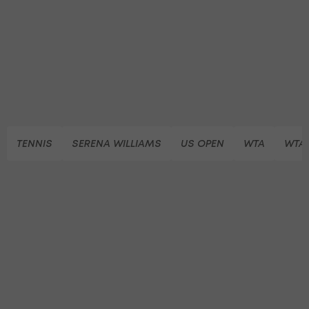
TENNIS
SERENA WILLIAMS
US OPEN
WTA
WTA-