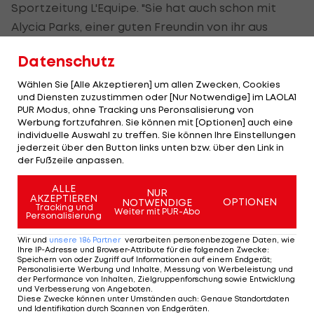
Sportzeitung L'Equipe. "Sie hat auch schon mit
Alycia Parks, einer guten Freundin von ihr aus
Südflorida, gespielt. Deshalb habe ich keinen
Datenschutz
Zweifel an ihrem Comeback."
Wählen Sie [Alle Akzeptieren] um allen Zwecken, Cookies
Zunächst habe er gedacht, sie wolle vielleicht mit
und Diensten zuzustimmen oder [Nur Notwendige] im LAOLA1
PUR Modus, ohne Tracking uns Peronsalisierung von
Venus Doppel spielen. "Aber wir reden hier nicht
Werbung fortzufahren. Sie können mit [Optionen] auch eine
nur über Doppel. Sie gibt alles. Wenn sie nicht
individuelle Auswahl zu treffen. Sie können Ihre Einstellungen
jederzeit über den Button links unten bzw. über den Link in
glauben würde, dass sie mit den Besten mithalten
der Fußzeile anpassen.
könnte und auch Matches gewinnen kann, würde
sie es nicht tun."
ALLE
NUR
AKZEPTIEREN
OPTIONEN
NOTWENDIGE
Tracking und
Weiter mit PUR-Abo
Personalisierung
Williams hat ihren bis dato letzten Grand-Slam-
Einzeltitel 2017 gewonnen und ist seit den
US Open
Wir und
unsere
186
Partner
verarbeiten personenbezogene Daten, wie
Ihre IP-Adresse und Browser-Attribute für die folgenden Zwecke
:
2022 nicht mehr angetreten.
Speichern von oder Zugriff auf Informationen auf einem Endgerät;
Personalisierte Werbung und Inhalte, Messung von Werbeleistung und
der Performance von Inhalten, Zielgruppenforschung sowie Entwicklung
und Verbesserung von Angeboten
.
Die 15 Tennisspielerinnen mit den
Diese Zwecke können unter Umständen auch
:
Genaue Standortdaten
und Identifikation durch Scannen von Endgeräten
.