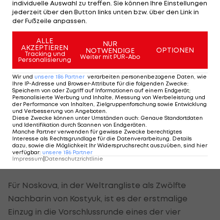
individuelle Auswahl zu treffen. Sie können Ihre Einstellungen
Kostjuk marschiert ins Halbfinale
jederzeit über den Button links unten bzw. über den Link in
der Fußzeile anpassen.
Bei den Frauen hat die Ukrainerin Marta Kostyuk
ALLE
im Eiltempo erstmals das Halbfinale des
NUR
AKZEPTIEREN
OPTIONEN
NOTWENDIGE
Tracking und
Rasenklassikers erreicht.
Weiter mit PUR-Abo
Personalisierung
In 69 Minuten setzte sich die Nummer 13 der
Wir und
unsere
186
Partner
verarbeiten personenbezogene Daten, wie
Ihre IP-Adresse und Browser-Attribute für die folgenden Zwecke
:
Weltrangliste gegen die italienische Finalistin
Speichern von oder Zugriff auf Informationen auf einem Endgerät;
Personalisierte Werbung und Inhalte, Messung von Werbeleistung und
2024, Jasmine Paolini, mit 6:3, 6:2 durch.
der Performance von Inhalten, Zielgruppenforschung sowie Entwicklung
und Verbesserung von Angeboten
.
Diese Zwecke können unter Umständen auch
:
Genaue Standortdaten
Kostyuk, die unlängst in Paris ihr erstes Major-
und Identifikation durch Scannen von Endgeräten
.
Manche Partner verwenden für gewisse Zwecke berechtigtes
Halbfinale verbucht hatte, trifft nun auf die 21-
Interesse als Rechtsgrundlage für die Datenverarbeitung. Details
dazu, sowie die Möglichkeit Ihr Widerspruchsrecht auszuüben, sind hier
jährige Tschechin Linda Noskova, die Belgiens Elise
verfügbar
:
unsere
186
Partner
Impressum
|
Datenschutzrichtlinie
Mertens mit 6:3, 7:5 eliminierte.
Für Noskova, in der Weltrangliste als Zwölfte
Nachbarin von Kostyuk, ist es der erstmalige
Einzug in die Vorschlussrunde eines der vier