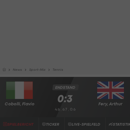
News
Sport-Mix
Tennis
ENDSTAND
0:3
Cobolli, Flavio
Fery, Arthur
4:6 , 6:7 , 0:6
SPIELBERICHT
TICKER
LIVE-SPIELFELD
STATISTI