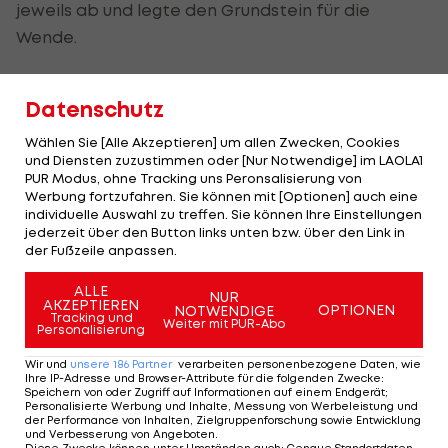
jeweils ab und legte den Grundstein für die
Wende.
Im folgenden Game gelang ihr bei der ersten
Datenschutz
Breakchance das Rebreak, weil sich Potapova
einen unerzwungenen Fehler leistete.
Wählen Sie [Alle Akzeptieren] um allen Zwecken, Cookies
und Diensten zuzustimmen oder [Nur Notwendige] im LAOLA1
Von dieser Schwächephase konnte sich die
PUR Modus, ohne Tracking uns Peronsalisierung von
Werbung fortzufahren. Sie können mit [Optionen] auch eine
gebürtige Russin im ersten Satz nicht mehr
individuelle Auswahl zu treffen. Sie können Ihre Einstellungen
erholen. Nach einem zu Null verlorenen
jederzeit über den Button links unten bzw. über den Link in
der Fußzeile anpassen.
Aufschlagsspiel samt abschließendem
Doppelfehler war dieser nach 46 Minuten
ALLE
NUR
AKZEPTIEREN
OPTIONEN
verloren.
NOTWENDIGE
Tracking und
Weiter mit PUR-Abo
Personalisierung
Wir und
unsere
186
Partner
verarbeiten personenbezogene Daten, wie
Auch im zweiten Durchgang klar vorn
Ihre IP-Adresse und Browser-Attribute für die folgenden Zwecke
:
Speichern von oder Zugriff auf Informationen auf einem Endgerät;
Personalisierte Werbung und Inhalte, Messung von Werbeleistung und
Sie fand aber schnell wieder in die Spur, stellte
der Performance von Inhalten, Zielgruppenforschung sowie Entwicklung
und Verbesserung von Angeboten
.
nach einem vergebenen 0:40 mit der vierten