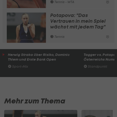
Tennis - WTA
Potapova: "Das
Vertrauen in mein Spiel
wächst mit jedem Tag"
Tennis
Herwig Straka über Risiko, Dominic
Tagger vs. Potapo
Thiem und Erste Bank Open
Österreichs Numme
Sport-Mix
Standpunkt
Mehr zum Thema