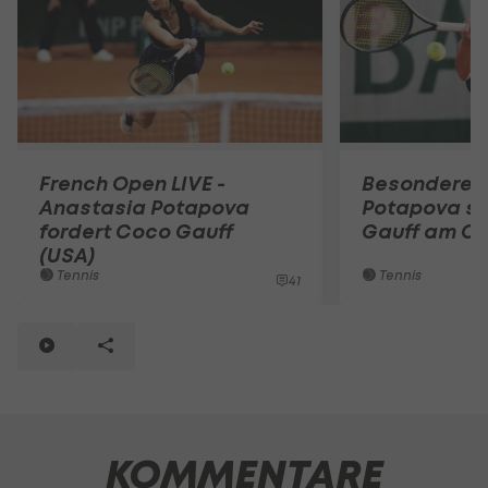
French Open LIVE -
Besondere E
Anastasia Potapova
Potapova sp
fordert Coco Gauff
Gauff am Ce
(USA)
Tennis
Tennis
41
KOMMENTARE