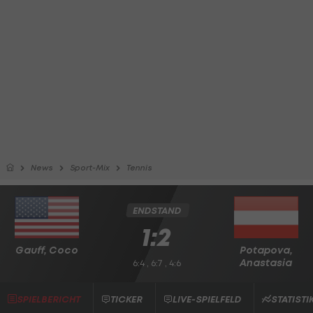
News
Sport-Mix
Tennis
ENDSTAND
1:2
Gauff, Coco
Potapova,
Anastasia
6:4 , 6:7 , 4:6
SPIELBERICHT
TICKER
LIVE-SPIELFELD
STATISTI