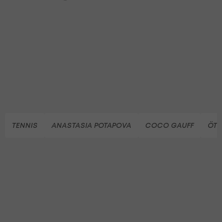
TENNIS
ANASTASIA POTAPOVA
COCO GAUFF
ÖTV