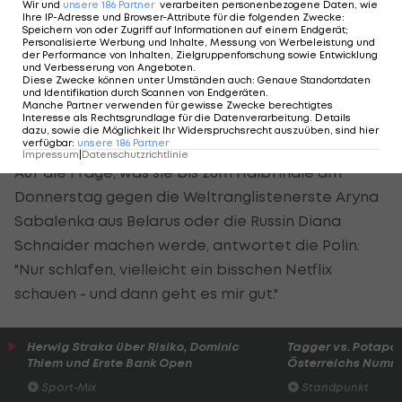
Wir und
unsere
186
Partner
verarbeiten personenbezogene Daten, wie
Chwalinska stellt die Bestmarke für eine
Ihre IP-Adresse und Browser-Attribute für die folgenden Zwecke
:
Speichern von oder Zugriff auf Informationen auf einem Endgerät;
Qualifikantin bei den
French Open
ein. 2020 war
Personalisierte Werbung und Inhalte, Messung von Werbeleistung und
der Performance von Inhalten, Zielgruppenforschung sowie Entwicklung
die Argentinierin Nadia Podoroska in Paris
und Verbesserung von Angeboten
.
Diese Zwecke können unter Umständen auch
:
Genaue Standortdaten
ebenfalls in die Runde der besten Vier
und Identifikation durch Scannen von Endgeräten
.
Manche Partner verwenden für gewisse Zwecke berechtigtes
eingezogen, nachdem sie sich in der Qualifikation
Interesse als Rechtsgrundlage für die Datenverarbeitung. Details
dazu, sowie die Möglichkeit Ihr Widerspruchsrecht auszuüben, sind hier
einen Startplatz fürs Hauptfeld erkämpft hatte.
verfügbar
:
unsere
186
Partner
Impressum
|
Datenschutzrichtlinie
Auf die Frage, was sie bis zum Halbfinale am
Donnerstag gegen die Weltranglistenerste Aryna
Sabalenka aus Belarus oder die Russin Diana
Schnaider machen werde, antwortet die Polin:
"Nur schlafen, vielleicht ein bisschen Netflix
schauen - und dann geht es mir gut."
Herwig Straka über Risiko, Dominic
Tagger vs. Potapo
Thiem und Erste Bank Open
Österreichs Numme
Sport-Mix
Standpunkt