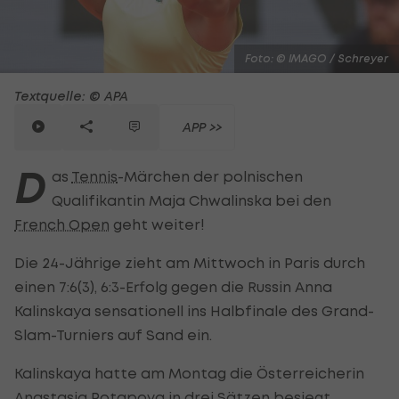
Foto: © IMAGO / Schreyer
Textquelle: © APA
APP >>
D
as
Tennis
-Märchen der polnischen
Qualifikantin Maja Chwalinska bei den
French Open
geht weiter!
Die 24-Jährige zieht am Mittwoch in Paris durch
einen 7:6(3), 6:3-Erfolg gegen die Russin Anna
Kalinskaya sensationell ins Halbfinale des Grand-
Slam-Turniers auf Sand ein.
Kalinskaya hatte am Montag die Österreicherin
Anastasia Potapova
in drei Sätzen besiegt.