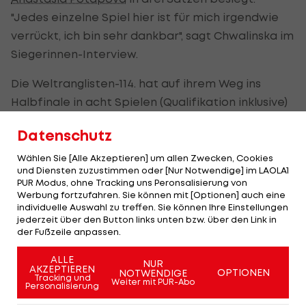
"Jedes einzelne Spiel hier ist für mich irgendwie
verrückt, ich bin sehr dankbar", sagt Chwalinska im
Siegerinnen-Interview.
Die Weltranglisten-114. hat auf ihrem Weg ins
Halbfinale in acht Spielen (Qualifikation inklusive)
bisher nur einen Satz abgegeben.
Datenschutz
Wählen Sie [Alle Akzeptieren] um allen Zwecken, Cookies
Podoroskas Rekord eingestellt
und Diensten zuzustimmen oder [Nur Notwendige] im LAOLA1
PUR Modus, ohne Tracking uns Peronsalisierung von
Gegen Kalinskaya bleibt die Überraschungsfrau
Werbung fortzufahren. Sie können mit [Optionen] auch eine
individuelle Auswahl zu treffen. Sie können Ihre Einstellungen
auf dem Platz souverän. "Ich war definitiv nervös
jederzeit über den Button links unten bzw. über den Link in
und gestresst. Ich habe versucht, mich auf meinen
der Fußzeile anpassen.
Job und mein Spiel zu konzentrieren. Ich bin
ALLE
NUR
glücklich, dass ich das geschafft habe", sagt sie auf
AKZEPTIEREN
OPTIONEN
NOTWENDIGE
Tracking und
Weiter mit PUR-Abo
dem Court Philippe Chatrier.
Personalisierung