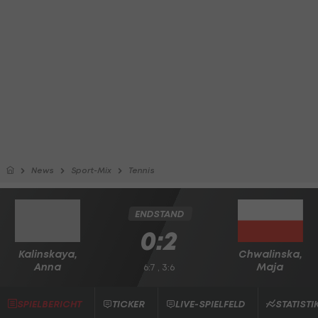
News
Sport-Mix
Tennis
ENDSTAND
0:2
Kalinskaya,
Chwalinska,
Anna
Maja
6:7 , 3:6
SPIELBERICHT
TICKER
LIVE-SPIELFELD
STATISTI