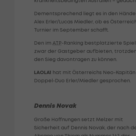
krankheitsbedingten Ausfällen – gedach
Dementsprechend liegt es in den Hände
Alex Erler/Lucas Miedler, ob es Österrei
Turnier im September schafft.
Den im
ATP
-Ranking bestplatzierte Spi
zwar der Gastgeber aufbieten, trotzdem
den Sieg davontragen zu können.
LAOLA1
hat mit Österreichs Neo-Kapitän 
Doppel-Duo Erler/Miedler gesprochen.
Dennis Novak
Große Hoffnungen setzt Melzer mit
Sicherheit auf Dennis Novak, der nach d
Absage von Thiem als Nummer 143 der