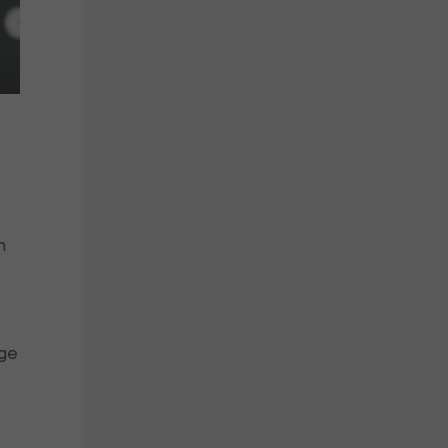
h
-
ige