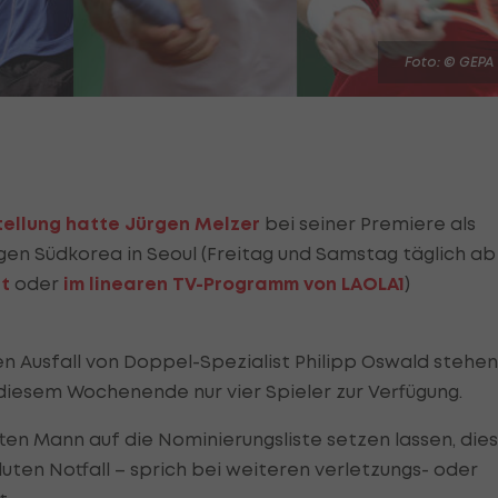
Foto: © GEPA
tellung hatte Jürgen Melzer
bei seiner Premiere als
en Südkorea in Seoul (Freitag und Samstag täglich ab
at
oder
im linearen TV-Programm von LAOLA1
)
n Ausfall von Doppel-Spezialist Philipp Oswald stehen
diesem Wochenende nur vier Spieler zur Verfügung.
ften Mann auf die Nominierungsliste setzen lassen, dies
oluten Notfall – sprich bei weiteren verletzungs- oder