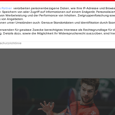
rdem ist für den Wiener Neustädter auch die
nnter. "Gegen Kwon hat er sogar ein 2:0-Head-to-He
6
Partner
verarbeiten personenbezogene Daten, wie Ihre IP-Adresse und Browser-
e
:
Speichern von oder Zugriff auf Informationen auf einem Endgerät; Personalisi
 rein."
von Werbeleistung und der Performance von Inhalten, Zielgruppenforschung sow
g von Angeboten
.
nnen unter Umständen auch
:
Genaue Standortdaten und Identifikation durch Sca
angeln: "Ich habe schon ein paar Mal mit ihm über den
erwenden für gewisse Zwecke berechtigtes Interesse als Rechtsgrundlage für d
richtig heiß drauf, dort zu spielen. Der flache
. Details dazu, sowie die Möglichkeit Ihr Widerspruchsrecht auszuüben, sind hie
r
 sicherlich taugt", sieht Melzer auch in der Belagswahl
chutzrichtlinie