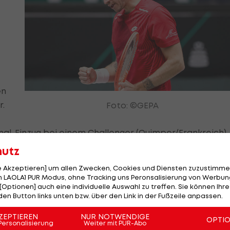
en
r.
Foto: ©GEPA
nal-Einzug bei einem Challenger (Quimper/Frankreich)
n Weg, zu seiner Form zu finden", ist Melzer überzeugt.
hutz
vis Cup fuhr Novak schon desöfteren zu seiner Topfor
le Akzeptieren] um allen Zwecken, Cookies und Diensten zuzustimme
 LAOLA1 PUR Modus, ohne Tracking uns Peronsalisierung von Werbung
e Davis-Cup-Bilanz, sondern auch mit Alex De Minaur,
[Optionen] auch eine individuelle Auswahl zu treffen. Sie können Ihre
e prominente Namen auf der Abschussliste stehen.
den Button links unten bzw. über den Link in der Fußzeile anpassen.
ZEPTIEREN
NUR NOTWENDIGE
up immer seine Leistung hat abrufen können", ist Melze
OPTI
Personalisierung
Weiter mit PUR-Abo