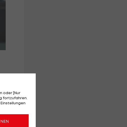
m
n oder [Nur
 fortzufahren.
 Einstellungen
r
ONEN