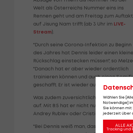
Welt als Österreichs Nummer eins ins
Rennen geht und am Freitag zum Auftakt
auf Jisung Nam trifft (ab 3 Uhr im
LIVE-
Stream
).
"Durch seine Corona-Infektion zu Beginn
des Jahres hat Dennis leider einen klein
Rückschlag einstecken müssen", so Melze
"Danach hat er aber wieder ordentlich
trainieren können und auch einen Semifi
geschafft. Er ist wieder auf dem richtige
Datensc
Was zudem zuversichtlich stimmt: Im Da
Wählen Sie [Al
Notwendige] im
auf. Mit 8:5 hat er nicht nur eine positiv
Sie können mit 
Andrey Rublev oder Cristian Garin einig
jederzeit über 
ALLE AK
"Bei Dennis weiß man, dass er im Davis C
Tracking und 