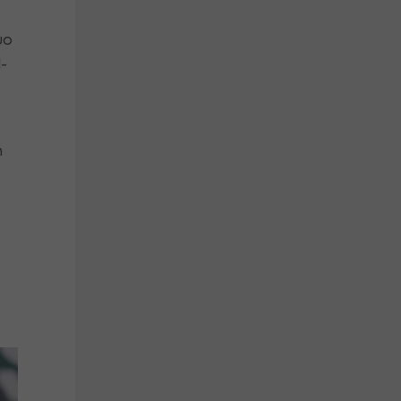
uo
-
n
s