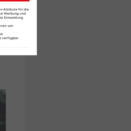
ad.
Attribute für die
erte Werbung und
ie Entwicklung
nnen von
ie
r verfügbar
: