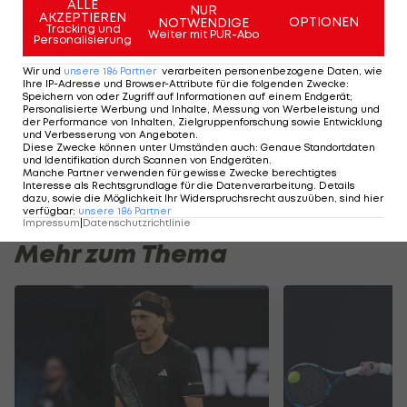
ALLE
NUR
Der Weltranglisten-Dritte kündigte an, dass sich
AKZEPTIEREN
OPTIONEN
NOTWENDIGE
Tracking und
Weiter mit PUR-Abo
Personalisierung
etwas in ihm ändern müsse, was nicht
notwendigerweise etwas mit
Tennis
zu tun habe.
Wir und
unsere
186
Partner
verarbeiten personenbezogene Daten, wie
Ihre IP-Adresse und Browser-Attribute für die folgenden Zwecke
:
Speichern von oder Zugriff auf Informationen auf einem Endgerät;
Er werde ein paar Wochen frei machen und hoffe,
Personalisierte Werbung und Inhalte, Messung von Werbeleistung und
der Performance von Inhalten, Zielgruppenforschung sowie Entwicklung
beim Masters-1000-Turnier in Toronto Ende Juli
und Verbesserung von Angeboten
.
Diese Zwecke können unter Umständen auch
:
Genaue Standortdaten
weitere Antworten geben zu können, was er
und Identifikation durch Scannen von Endgeräten
.
Manche Partner verwenden für gewisse Zwecke berechtigtes
unternehmen werde.
Interesse als Rechtsgrundlage für die Datenverarbeitung. Details
dazu, sowie die Möglichkeit Ihr Widerspruchsrecht auszuüben, sind hier
verfügbar
:
unsere
186
Partner
Impressum
|
Datenschutzrichtlinie
Mehr zum Thema