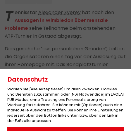
T
ennisstar
Alexander Zverev
hat nach den
Aussagen in Wimbledon über mentale
Probleme
seine Teilnahme beim anstehenden
ATP
-Turnier in Gstaad abgesagt.
Dies geschehe "aus persönlichen Gründen", teilten
die Organisatoren einen Tag vor der Auslosung auf
ihrer Homepage mit. Das Sandplatzturnier
beginnt am kommenden Montag.
Datenschutz
Zverev hatte nach seinem Auftakt-Out in
Wählen Sie [Alle Akzeptieren] um allen Zwecken, Cookies
Wimbledon
berichtet, dass er sich mental in
und Diensten zuzustimmen oder [Nur Notwendige] im LAOLA1
PUR Modus, ohne Tracking uns Peronsalisierung von
einem Loch befinde und es schwierig für ihn sei,
Werbung fortzufahren. Sie können mit [Optionen] auch eine
außerhalb des Tennisplatzes Freude zu finden.
individuelle Auswahl zu treffen. Sie können Ihre Einstellungen
jederzeit über den Button links unten bzw. über den Link in
Möglicherweise brauche er eine Therapie, so der
der Fußzeile anpassen.
28-Jährige.