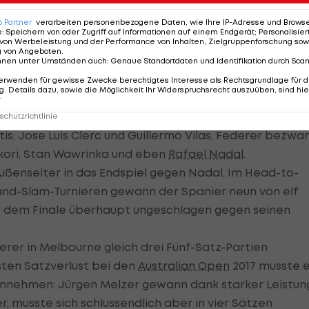
lam-
Tennis-
6
Partner
verarbeiten personenbezogene Daten, wie Ihre IP-Adresse und Browser-
ieger
Rivalitäten
e
:
Speichern von oder Zugriff auf Informationen auf einem Endgerät; Personalisi
Tennis
von Werbeleistung und der Performance von Inhalten, Zielgruppenforschung sow
g von Angeboten
.
nnen unter Umständen auch
:
Genaue Standortdaten und Identifikation durch Sca
erwenden für gewisse Zwecke berechtigtes Interesse als Rechtsgrundlage für d
. Details dazu, sowie die Möglichkeit Ihr Widerspruchsrecht auszuüben, sind hie
 vier Top-10-Spieler aus dem Weg räumen. Dieses
r
r 1982 bei den
French Open
zu verrichten. Der Schwe
chutzrichtlinie
itis, Jose Luis Clerc und Guillermo Vilas. Federer bezwa
ikori, Stan Wawrinka und eben
Rafael Nadal
.
 Außenseiter in das Endspiel gegen Nadal. Im Head-to-
 Grand-Slam-Turnieren gewann der Spanier neun von elf
r dem Finale überhaupt ungeschlagen gegen seinen
rer in Melbourne gleich drei Fünf-Satz-Partien
rsten Satzverlust bei den
Australian Open
2017 musste 
hinnehmen: Jürgen Melzer gewann dank starker Leistun
 musste sich schlussendlich aber in vier Sätzen