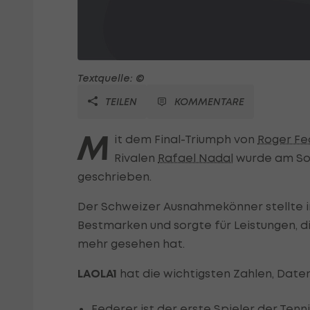
Textquelle: ©
TEILEN
KOMMENTARE
M
it dem Final-Triumph von
Roger Fe
Rivalen
Rafael Nadal
wurde am Son
geschrieben.
Der Schweizer Ausnahmekönner stellte i
Bestmarken und sorgte für Leistungen, 
mehr gesehen hat.
LAOLA1
hat die wichtigsten Zahlen, Date
Federer ist der erste Spieler der
Tenni