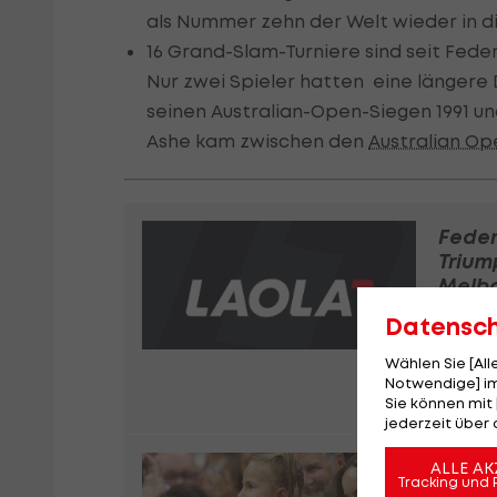
als Nummer zehn der Welt wieder in di
16 Grand-Slam-Turniere sind seit Feder
Nur zwei Spieler hatten eine längere 
seinen Australian-Open-Siegen 1991 und
Ashe kam zwischen den
Australian Op
Feder
Trium
Melb
Datensc
Wählen Sie [Al
Notwendige] im
Sie können mit 
Tenni
jederzeit über 
Novak
ALLE AK
Tracking und 
Djokovic