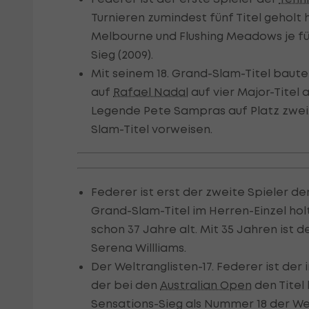
Turnieren zumindest fünf Titel geholt h
Melbourne und Flushing Meadows je fünf
Sieg (2009).
Mit seinem 18. Grand-Slam-Titel baut
auf
Rafael Nadal
auf vier Major-Titel 
Legende Pete Sampras auf Platz zwei
Slam-Titel vorweisen.
Federer ist erst der zweite Spieler d
Grand-Slam-Titel im Herren-Einzel ho
schon 37 Jahre alt. Mit 35 Jahren ist 
Serena Willliams.
Der Weltranglisten-17. Federer ist der
der bei den
Australian Open
den Titel
Sensations-Sieg als Nummer 18 der We