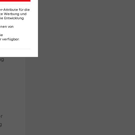
Attribute für die
erte Werbung und
ie Entwicklung
nnen von
ie
r verfügbar
:
de
ng
er
g