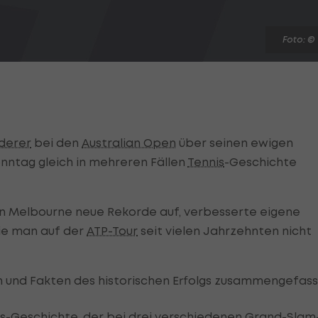
Foto: ©
derer
bei den
Australian Open
über seinen ewigen
ntag gleich in mehreren Fällen
Tennis
-Geschichte
n Melbourne neue Rekorde auf, verbesserte eigene
die man auf der
ATP-Tour
seit vielen Jahrzehnten nicht
n und Fakten des historischen Erfolgs zusammengefass
s
-Geschichte, der bei drei verschiedenen Grand-Slam