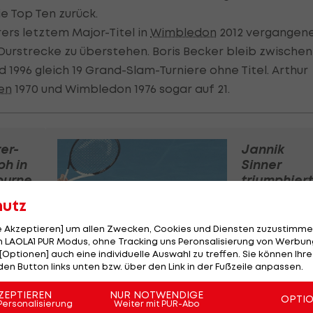
e Top Ten zurück.
ers letztem Major-Titel in
Wimbledon
2012 vergangene
Durstrecke zu überstehen. Boris Becker bleib zwischen
 1996 gleich 19 Grand-Slam-Turniere ohne Titel. Arthur
en
1970 und Wimbledon 1976 sogar auf 21.
er-
Jannik
ph in
Sinner
ourne
triumphiert
zum
hutz
zweiten
Mal in
le Akzeptieren] um allen Zwecken, Cookies und Diensten zuzustimme
Melbourne
 LAOLA1 PUR Modus, ohne Tracking uns Peronsalisierung von Werbung
[Optionen] auch eine individuelle Auswahl zu treffen. Sie können Ihre
s
Tennis
den Button links unten bzw. über den Link in der Fußzeile anpassen.
Die
ZEPTIEREN
NUR NOTWENDIGE
OPTI
Personalisierung
Weiter mit PUR-Abo
 ist
größten