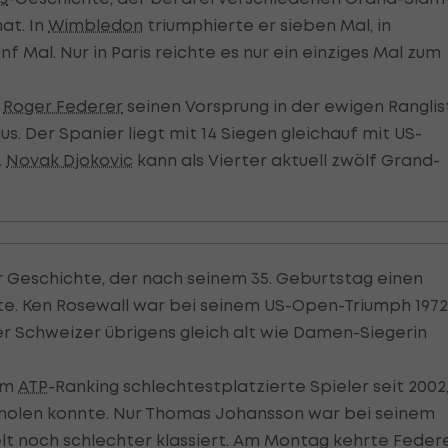
at. In
Wimbledon
triumphierte er sieben Mal, in
 Mal. Nur in Paris reichte es nur ein einziges Mal zum
e
Roger Federer
seinen Vorsprung in der ewigen Ranglis
aus. Der Spanier liegt mit 14 Siegen gleichauf mit US-
.
Novak Djokovic
kann als Vierter aktuell zwölf Grand-
er Geschichte, der nach seinem 35. Geburtstag einen
lte. Ken Rosewall war bei seinem US-Open-Triumph 1972
der Schweizer übrigens gleich alt wie Damen-Siegerin
 im
ATP
-Ranking schlechtestplatzierte Spieler seit 2002
 holen konnte. Nur Thomas Johansson war bei seinem
lt noch schlechter klassiert. Am Montag kehrte Feder