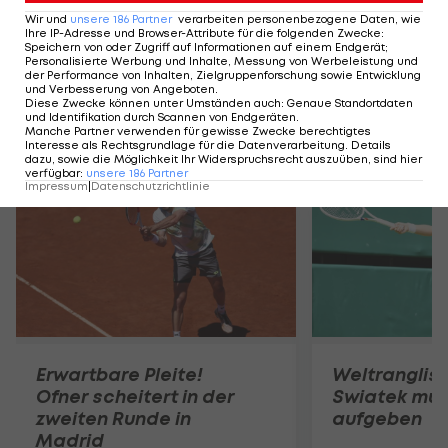
Wir und
unsere
186
Partner
verarbeiten personenbezogene Daten, wie
Jannik Sinner vs. Elmer Møller im LIVE-
Ihre IP-Adresse und Browser-Attribute für die folgenden Zwecke
:
Speichern von oder Zugriff auf Informationen auf einem Endgerät;
Ticker:
Personalisierte Werbung und Inhalte, Messung von Werbeleistung und
der Performance von Inhalten, Zielgruppenforschung sowie Entwicklung
und Verbesserung von Angeboten
.
Diese Zwecke können unter Umständen auch
:
Genaue Standortdaten
und Identifikation durch Scannen von Endgeräten
.
Manche Partner verwenden für gewisse Zwecke berechtigtes
Mehr zum Thema
Interesse als Rechtsgrundlage für die Datenverarbeitung. Details
dazu, sowie die Möglichkeit Ihr Widerspruchsrecht auszuüben, sind hier
verfügbar
:
unsere
186
Partner
Impressum
|
Datenschutzrichtlinie
Erwartbare Pleite!
Weltranglist
Ofner scheitert in der
Swiatek mus
zweiten Runde in
aufgeben
Madrid