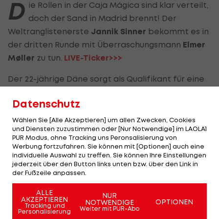
D
ie Rollen in der Caja Mágica sind klar verteilt,
doch der Sand in Madrid brennt! Der
Weltranglistenerste
Jannik Sinner
bekommt es in
der dritten Runde mit Überraschungsmann
Elmer
Møller
zu tun.
LIVE-Ticker>>>
Der 22-jährige Däne sorgt als Qualifikant für eine
Überraschung und steht erstmals im Rampenlicht
Datenschutz
eines
ATP
-Masters. Während Sinner den Sack nach
seinem Sieg gegen Bonzi schnell zumachen will,
Wählen Sie [Alle Akzeptieren] um allen Zwecken, Cookies
und Diensten zuzustimmen oder [Nur Notwendige] im LAOLA1
hat Møller absolut nichts zu verlieren. Mit der
PUR Modus, ohne Tracking uns Peronsalisierung von
Empfehlung von vier Challenger-Titeln im Rücken
Werbung fortzufahren. Sie können mit [Optionen] auch eine
individuelle Auswahl zu treffen. Sie können Ihre Einstellungen
will der Underdog die Sensation.
jederzeit über den Button links unten bzw. über den Link in
der Fußzeile anpassen.
Beißt sich der Branchenprimus an der dänischen
Mauer die Zähne aus oder demonstriert Sinner
ALLE
NUR
AKZEPTIEREN
OPTIONEN
NOTWENDIGE
seine Macht?
Tracking und
Weiter mit PUR-Abo
Personalisierung