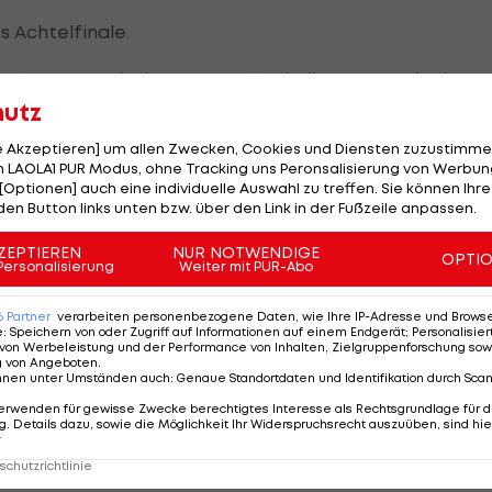
s Achtelfinale.
t 97.640 Euro dotierten
ATP
-75-Challenger-Turnier in 1:0
hutz
 Basic aus Bosnien durchsetzen und zieht damit in die
le Akzeptieren] um allen Zwecken, Cookies und Diensten zuzustimme
 LAOLA1 PUR Modus, ohne Tracking uns Peronsalisierung von Werbung
r erneut einem Qualifikanten. Petr Brunclik sorgte in
[Optionen] auch eine individuelle Auswahl zu treffen. Sie können Ihre
den Button links unten bzw. über den Link in der Fußzeile anpassen.
 Der Tscheche besiegte Vitaliy Sachko, der als Numme
nd 6:2.
ZEPTIEREN
NUR NOTWENDIGE
OPTI
Personalisierung
Weiter mit PUR-Abo
t
Potapova bei
6
Partner
verarbeiten personenbezogene Daten, wie Ihre IP-Adresse und Browser-
i
WTA-500-Turnier
e
:
Speichern von oder Zugriff auf Informationen auf einem Endgerät; Personalisi
von Werbeleistung und der Performance von Inhalten, Zielgruppenforschung sow
in erster Runde
g von Angeboten
.
nnen unter Umständen auch
:
Genaue Standortdaten und Identifikation durch Sca
out
Tennis - WTA
erwenden für gewisse Zwecke berechtigtes Interesse als Rechtsgrundlage für d
. Details dazu, sowie die Möglichkeit Ihr Widerspruchsrecht auszuüben, sind hie
r
chutzrichtlinie