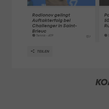
Rodionov gelingt
P
Auftakterfolg bei
50
Challenger in Saint-
R
Brieuc
Tennis - ATP
T
7
TEILEN
KO