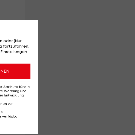
6
n oder [Nur
 fortzufahren.
 Einstellungen
r
ONEN
Attribute für die
erte Werbung und
ie Entwicklung
nnen von
ie
r verfügbar
: