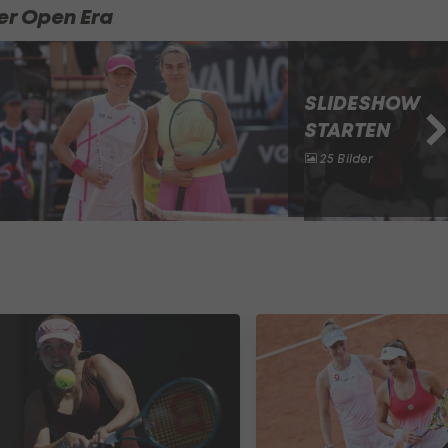
er Open Era
SLIDESHOW
STARTEN
25 Bilder