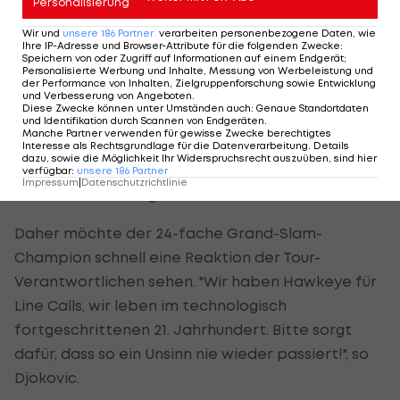
Personalisierung
Netzwerken: "Es ist peinlich, dass wir für diese Art
von Situationen auf dem Spielfeld keine
Wir und
unsere
186
Partner
verarbeiten personenbezogene Daten, wie
Ihre IP-Adresse und Browser-Attribute für die folgenden Zwecke
:
Videowiederholung haben."
Speichern von oder Zugriff auf Informationen auf einem Endgerät;
Personalisierte Werbung und Inhalte, Messung von Werbeleistung und
der Performance von Inhalten, Zielgruppenforschung sowie Entwicklung
Weiters führte der Serbe aus: "Noch lächerlicher
und Verbesserung von Angeboten
.
Diese Zwecke können unter Umständen auch
:
Genaue Standortdaten
ist, dass wir keine Regel haben, die es den
und Identifikation durch Scannen von Endgeräten
.
Manche Partner verwenden für gewisse Zwecke berechtigtes
Stuhlschiedsrichtern erlaubt, die ursprüngliche
Interesse als Rechtsgrundlage für die Datenverarbeitung. Details
dazu, sowie die Möglichkeit Ihr Widerspruchsrecht auszuüben, sind hier
Entscheidung auf der Grundlage der
verfügbar
:
unsere
186
Partner
Impressum
|
Datenschutzrichtlinie
Videowiederholung zu ändern."
Daher möchte der 24-fache Grand-Slam-
Champion schnell eine Reaktion der Tour-
Verantwortlichen sehen. "Wir haben Hawkeye für
Line Calls, wir leben im technologisch
fortgeschrittenen 21. Jahrhundert. Bitte sorgt
dafür, dass so ein Unsinn nie wieder passiert!", so
Djokovic.