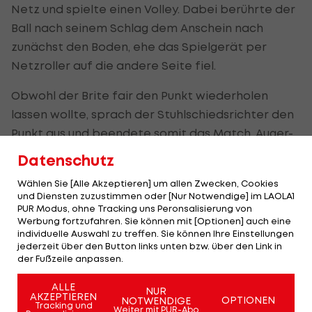
Netz und spielte einen Volley. Dabei berührte der
Ball nach seinem Schlag dem Anschein nach
zunächst den Boden, ehe das Spielgerät per
Netzroller auf die andere Seite fiel.
Obwohl der Brite fair den Punkt wiederholen
lassen wollte, sprach der Stuhlschiedsrichter den
Punkt aus und beendete somit das Match. Auger-
Aliassimes Protest blieb ohne Erfolg. "Es ist ja
Datenschutz
furchtbar, was Sie gerade getan haben. Haben
Wählen Sie [Alle Akzeptieren] um allen Zwecken, Cookies
Sie nicht gesehen, dass der Ball am Boden war?",
und Diensten zuzustimmen oder [Nur Notwendige] im LAOLA1
fragte der Kanadier wütend in Richtung
PUR Modus, ohne Tracking uns Peronsalisierung von
Werbung fortzufahren. Sie können mit [Optionen] auch eine
Stuhlschiedsrichter.
individuelle Auswahl zu treffen. Sie können Ihre Einstellungen
jederzeit über den Button links unten bzw. über den Link in
der Fußzeile anpassen.
"Es ist peinlich"
ALLE
NUR
AKZEPTIEREN
OPTIONEN
NOTWENDIGE
Djokovic beschwerte sich folglich in den sozialen
Tracking und
Weiter mit PUR-Abo