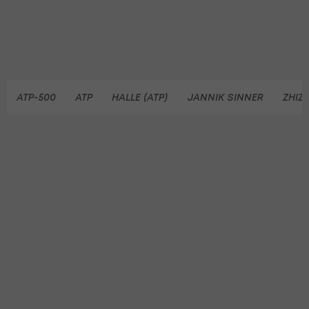
ATP-500
ATP
HALLE (ATP)
JANNIK SINNER
ZHIZ