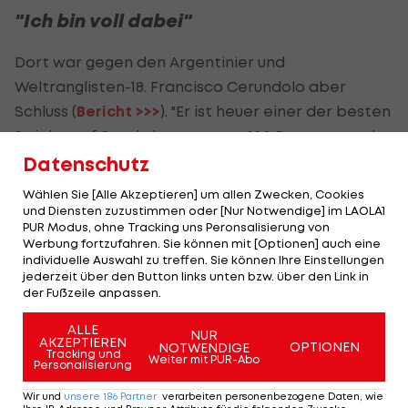
"Ich bin voll dabei"
Dort war gegen den Argentinier und
Weltranglisten-18. Francisco Cerundolo aber
Schluss (
Bericht >>>
). "Er ist heuer einer der besten
Spieler auf Sand, da muss man 100 Prozent ready
sein. Und das war heute nicht der Fall, trotzdem
Datenschutz
war es ein super Turnier", lobt er seinen Gegner.
Wählen Sie [Alle Akzeptieren] um allen Zwecken, Cookies
und Diensten zuzustimmen oder [Nur Notwendige] im LAOLA1
Mit seiner Leistung ist der seit Montag 29-Jährige
PUR Modus, ohne Tracking uns Peronsalisierung von
Werbung fortzufahren. Sie können mit [Optionen] auch eine
sehr zufrieden: "Wenn man sechseinhalb Monate
individuelle Auswahl zu treffen. Sie können Ihre Einstellungen
raus war, ist es schon sehr erfreulich, dass ich nach
jederzeit über den Button links unten bzw. über den Link in
der Fußzeile anpassen.
so kurzer Zeit wieder auf so einem Level bin. Ich
bin voll dabei, man braucht natürlich auf diesem
ALLE
NUR
AKZEPTIEREN
Niveau Woche für Woche viele Matches, umso
OPTIONEN
NOTWENDIGE
Tracking und
Weiter mit PUR-Abo
Personalisierung
leichter wird es auch körperlich, da bin ich auf
einem sehr guten Weg", wird er von der "
Krone
"
Wir und
unsere
186
Partner
verarbeiten personenbezogene Daten, wie