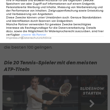
Ihre IP-Adresse und Browser-Attribute für die folgenden Zwecke
:
zitiert.
Speichern von oder Zugriff auf Informationen auf einem Endgerät;
Personalisierte Werbung und Inhalte, Messung von Werbeleistung und
der Performance von Inhalten, Zielgruppenforschung sowie Entwicklung
Österreichs Nummer eins ist optimistisch: "Wenn
und Verbesserung von Angeboten
.
Diese Zwecke können unter Umständen auch
:
Genaue Standortdaten
ich dran bleibe, kann ich relativ schnell wieder
und Identifikation durch Scannen von Endgeräten
.
Manche Partner verwenden für gewisse Zwecke berechtigtes
dort hinkommen, wo ich vorher war." Anfang 2024
Interesse als Rechtsgrundlage für die Datenverarbeitung. Details
dazu, sowie die Möglichkeit Ihr Widerspruchsrecht auszuüben, sind hier
gelang dem Steirer der Sprung in die Top 40 der
verfügbar
:
unsere
186
Partner
Impressum
|
Datenschutzrichtlinie
Weltrangliste, nun soll zunächst der Einzug unter
die besten 100 gelingen.
Die 20 Tennis-Spieler mit den meisten
ATP-Titeln
SLIDESHOW
STARTEN