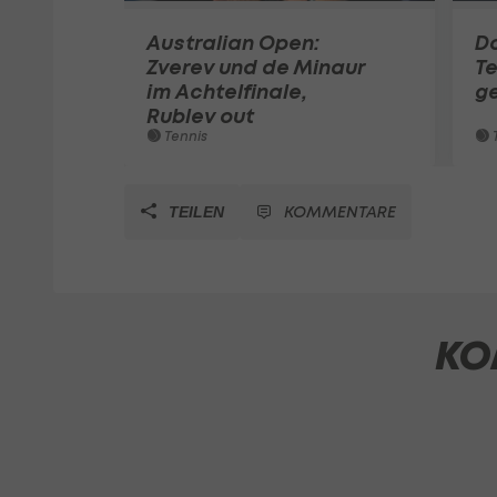
Australian Open:
Do
Zverev und de Minaur
Te
im Achtelfinale,
g
Rublev out
Tennis
T
KOMMENTARE
TEILEN
KO