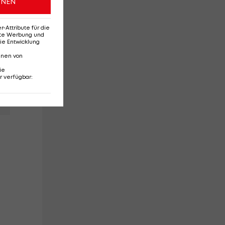
ONEN
Attribute für die
erte Werbung und
ie Entwicklung
nnen von
ie
r verfügbar
: