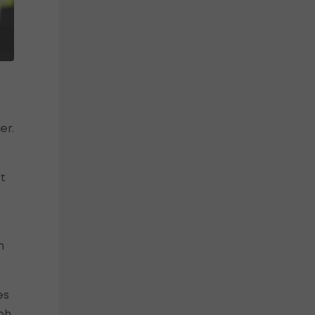
er.
t
n
es
ph