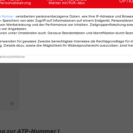
OPTI
Personalisierung
Weiter mit PUR-Abo
6
Partner
verarbeiten personenbezogene Daten, wie Ihre IP-Adresse und Browser-
e
:
Speichern von oder Zugriff auf Informationen auf einem Endgerät; Personalisi
von Werbeleistung und der Performance von Inhalten, Zielgruppenforschung sow
Olympiasieger
g von Angeboten
.
nnen unter Umständen auch
:
Genaue Standortdaten und Identifikation durch Sca
Djokovic
verzichtet auf
erwenden für gewisse Zwecke berechtigtes Interesse als Rechtsgrundlage für d
. Details dazu, sowie die Möglichkeit Ihr Widerspruchsrecht auszuüben, sind hie
Start in
r
Cincinnati
chutzrichtlinie
Tennis - ATP
ng zur ATP-Nummer 1