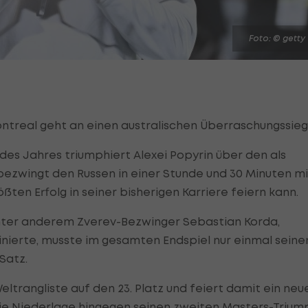
Foto: © getty
ntreal geht an einen australischen Überraschungssieg
des Jahres triumphiert Alexei Popyrin über den als
ezwingt den Russen in einer Stunde und 30 Minuten mi
ößten Erfolg in seiner bisherigen Karriere feiern kann.
 unter anderem Zverev-Bezwinger Sebastian Korda,
inierte, musste im gesamten Endspiel nur einmal seine
Satz.
eltrangliste auf den 23. Platz und feiert damit ein neu
die Niederlage hingegen seinen zweiten Masters-Trium