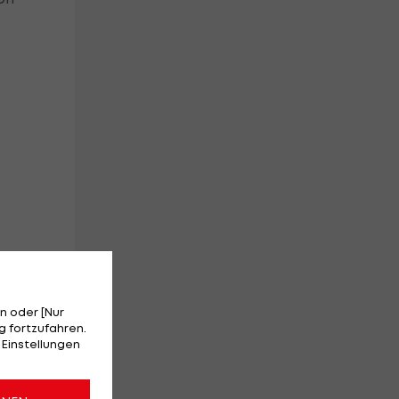
n oder [Nur
 fortzufahren.
 Einstellungen