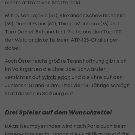
einem attraktiven Starterfeld.
Mit Dušan Lajović (57), Alexander Schewtschenko
(59), Daniel Evans (62), Thiago Monteiro (76) und
Taro Daniel (84) sind fünf Profis aus den Top 100
der Weltrangliste fix beim
ATP
-125-Challenger
dabei.
Auch Österreichs größte Tennishoffnung gibt sich
im Volksgarten die Ehre: Joel Schwärzler
verzichtet auf
Wimbledon
und die Ehre auf den
Junioren-Grand-Slam-Titel, der 18-Jährige schlägt
stattdessen in Salzburg auf.
Drei Spieler auf dem Wunschzettel
Lukas Neumayer indes wird nach Paris auch beim
Rasen-Klassiker in London die Qualifikation auf für