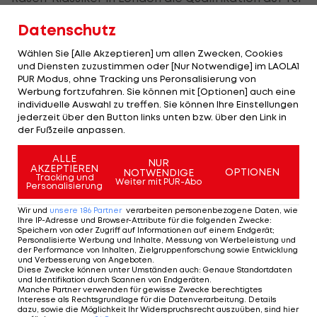
ihn neuem Belag versuchen. Der 21-Jährige soll
Datenschutz
aber auch in Salzburg einer von zahlreichen
Wählen Sie [Alle Akzeptieren] um allen Zwecken, Cookies
heimischen Profis sein.
und Diensten zuzustimmen oder [Nur Notwendige] im LAOLA1
PUR Modus, ohne Tracking uns Peronsalisierung von
Filip Misolic
hat bereits zugesagt, mit Sebastian
Werbung fortzufahren. Sie können mit [Optionen] auch eine
Ofner und
Dominic Thiem
könnten aber noch zwei
individuelle Auswahl zu treffen. Sie können Ihre Einstellungen
jederzeit über den Button links unten bzw. über den Link in
prominente Namen folgen. "Wie die Chancen
der Fußzeile anpassen.
stehen, dass sie kommen, ist noch schwer
ALLE
einzuschätzen", sagt Turnierboss Gerald Mandl
NUR
AKZEPTIEREN
OPTIONEN
NOTWENDIGE
Tracking und
gegenüber den
"Salzburger Nachrichten".
Mit
Weiter mit PUR-Abo
Personalisierung
Diego Schwartzman soll er zudem einen Top-10-
Wir und
unsere
186
Partner
verarbeiten personenbezogene Daten, wie
Spieler nach Salzburg lotsen wollen.
Ihre IP-Adresse und Browser-Attribute für die folgenden Zwecke
:
Speichern von oder Zugriff auf Informationen auf einem Endgerät;
Personalisierte Werbung und Inhalte, Messung von Werbeleistung und
Bis Montag könnten noch Spieler folgen. Eine
der Performance von Inhalten, Zielgruppenforschung sowie Entwicklung
und Verbesserung von Angeboten
.
Wildcard geht an Schwärzler, eine an Neumayer
Diese Zwecke können unter Umständen auch
:
Genaue Standortdaten
und Identifikation durch Scannen von Endgeräten
.
(sollte er sie benötigen), eine dritte wird noch
Manche Partner verwenden für gewisse Zwecke berechtigtes
Interesse als Rechtsgrundlage für die Datenverarbeitung. Details
zurückgehalten - für prominente Spieler, etwa
dazu, sowie die Möglichkeit Ihr Widerspruchsrecht auszuüben, sind hier