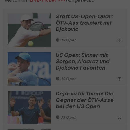
LIVE-Ticker >>>
Statt US-Open-Quali:
ÖTV-Ass trainiert mit
Djokovic
US Open
US Open: Sinner mit
Sorgen, Alcaraz und
Djokovic Favoriten
US Open
Déjà-vu für Thiem! Die
Gegner der ÖTV-Asse
bei den US Open
US Open