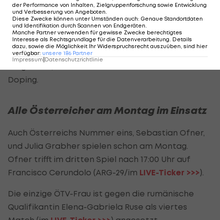
der Performance von Inhalten, Zielgruppenforschung sowie Entwicklung
Kommentar, dass Doping im
und Verbesserung von Angeboten
.
Tennis
nichts bringe,
Diese Zwecke können unter Umständen auch
:
Genaue Standortdaten
immer noch steht? "Ich würde es nicht
und Identifikation durch Scannen von Endgeräten
.
Manche Partner verwenden für gewisse Zwecke berechtigtes
relativieren. Ich bin immer noch der Meinung, dass
Interesse als Rechtsgrundlage für die Datenverarbeitung. Details
dazu, sowie die Möglichkeit Ihr Widerspruchsrecht auszuüben, sind hier
es wenn man alles richtig macht, es auf jeden Fall
verfügbar
:
unsere
186
Partner
Impressum
|
Datenschutzrichtlinie
möglich ist, auf höchstes Level zu kommen - ohne
Doping.
Alle Österreicher am Montag im Einsatz
Auch Österreichs Nummer eins, Sebastian Ofner,
und Julia Grabher spielen schon am Montag.
Ofner trifft im dritten Spiel nach 17:00 Uhr auf
Francisco Cerundolo (ARG-29/im
LIVE-Ticker >>>
).
Die einzige ÖTV-Frau ist gegen die rumänische
Qualifikantin Elena-Gabriela Ruse als viertes
Match (im
) angesetzt.