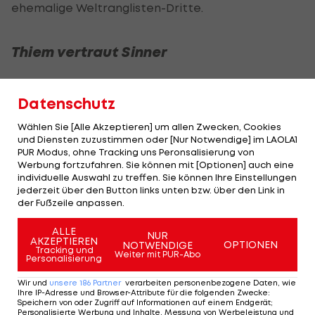
ehemalige Weltranglisten-Dritte.
Thiem vertraut Sinner
Grundsätzlich könne er diese letzten Auftritte viel
Datenschutz
mehr genießen, weil er sich selbst nicht mehr so
unter Druck setze. "Ich kriege noch einmal die
Wählen Sie [Alle Akzeptieren] um allen Zwecken, Cookies
Chance, auf der größten Bühne zu spielen, ich
und Diensten zuzustimmen oder [Nur Notwendige] im LAOLA1
PUR Modus, ohne Tracking uns Peronsalisierung von
versuche jeden Moment aufzusaugen."
Werbung fortzufahren. Sie können mit [Optionen] auch eine
individuelle Auswahl zu treffen. Sie können Ihre Einstellungen
Befragt wurde Thiem von Sky auch zur Causa
jederzeit über den Button links unten bzw. über den Link in
der Fußzeile anpassen.
Prima, dem Dopingfall Sinner. "Was meine
komplett persönliche Meinung ist: Ich mag ihn
ALLE
NUR
AKZEPTIEREN
OPTIONEN
NOTWENDIGE
extrem gern, ich kenne ihn auch schon lange. Ich
Tracking und
Weiter mit PUR-Abo
Personalisierung
bin mir sehr sicher, dass er das nicht mit Absicht
gemacht hat."
Wir und
unsere
186
Partner
verarbeiten personenbezogene Daten, wie
Ihre IP-Adresse und Browser-Attribute für die folgenden Zwecke
:
Speichern von oder Zugriff auf Informationen auf einem Endgerät;
Personalisierte Werbung und Inhalte, Messung von Werbeleistung und
Ob er zu seinem vor Jahren getätigten