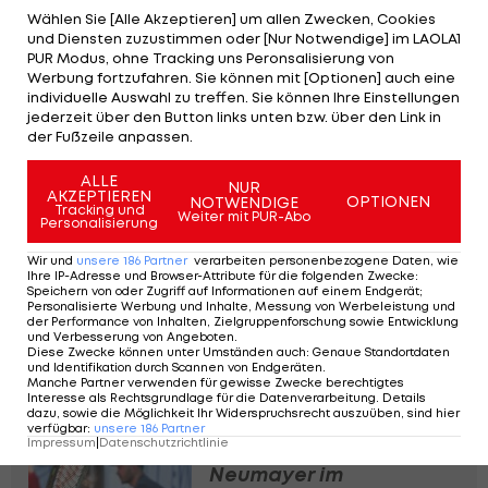
Wählen Sie [Alle Akzeptieren] um allen Zwecken, Cookies
Neumayer allerdings das Kommando und
und Diensten zuzustimmen oder [Nur Notwendige] im LAOLA1
verwerten den zweiten Matchball zum
PUR Modus, ohne Tracking uns Peronsalisierung von
Werbung fortzufahren. Sie können mit [Optionen] auch eine
Viertelfinal-Ticket.
individuelle Auswahl zu treffen. Sie können Ihre Einstellungen
jederzeit über den Button links unten bzw. über den Link in
In der nächsten Runde trifft man damit auf Neil
der Fußzeile anpassen.
Oberleitner und Joel Schwärzler, die zuvor das an
ALLE
NUR
Nummer eins gesetzte deutsche Duo Jakob
AKZEPTIEREN
OPTIONEN
NOTWENDIGE
Tracking und
Schnaitter und Mark Wallner in zwei Sätzen 6:4, 6:3
Weiter mit PUR-Abo
Personalisierung
schlugen.
Wir und
unsere
186
Partner
verarbeiten personenbezogene Daten, wie
Ihre IP-Adresse und Browser-Attribute für die folgenden Zwecke
:
Speichern von oder Zugriff auf Informationen auf einem Endgerät;
Ebenfalls im Viertelfinale stehen Sandro Kopp
Personalisierte Werbung und Inhalte, Messung von Werbeleistung und
und Matthias Ujvary, die auf das an Nummer zwei
der Performance von Inhalten, Zielgruppenforschung sowie Entwicklung
und Verbesserung von Angeboten
.
gesetzte polnische Duo Karol Drzewiecki und Piotr
Diese Zwecke können unter Umständen auch
:
Genaue Standortdaten
und Identifikation durch Scannen von Endgeräten
.
Matuszewski treffen werden. Alle Spiele finden
Manche Partner verwenden für gewisse Zwecke berechtigtes
Interesse als Rechtsgrundlage für die Datenverarbeitung. Details
am Donnerstag, 5. September, ab 11:00 Uhr statt.
dazu, sowie die Möglichkeit Ihr Widerspruchsrecht auszuüben, sind hier
verfügbar
:
unsere
186
Partner
Impressum
|
Datenschutzrichtlinie
Neumayer im