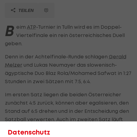
TEILEN
B
eim
ATP
-Turnier in Tulln wird es im Doppel-
Viertelfinale ein rein österreichisches Duell
geben.
Denn in der Achtelfinale-Runde schlagen
Gerald
Melzer
und Lukas Neumayer das slowenisch-
ägyptische Duo Blaz Rola/Mohamed Safwat in 1:27
Stunden in zwei Sätzen mit 7:5, 6:4.
Im ersten Satz liegen die beiden Österreicher
zunächst 4:5 zurück, können aber egalisieren, den
Stand auf 6:5 drehen und in der Entscheidung den
Satzball verwerten. Auch im zweiten Satz läuft
das Duo zunächst einem Rückstand hinterher,
Datenschutz
beim Stand von 3:3 übernehmen Melzer und