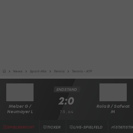
News
Sport-Mix
Tennis
Tennis - ATP
ENDSTAND
2:0
Melzer G /
Rola B / Safwat
Neumayer L
M
7:5 , 6:4
SPIELBERICHT
TICKER
LIVE-SPIELFELD
STATISTI