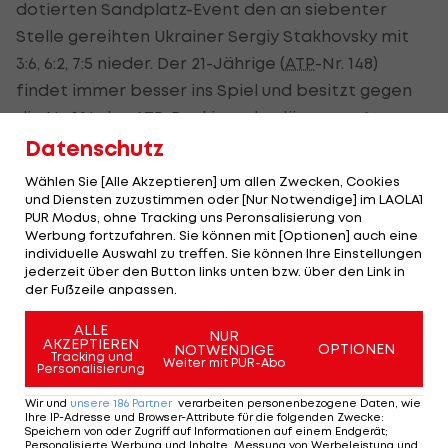
dotierten Sandplatz-Event den an siebenter
Stelle gereihten Ukrainer Sergiy Stakhovsky mit
3:6, 6:2, 7:5 nieder. Der 21-Jährige (
ATP
-Nr. 148)
findet immer besser ins Spiel und besitzt gegen
die Nr. 126 des
ATP
-Rankings den längeren Atem.
Datenschutz
In Runde 2 trifft Ofner auf den 24-jährigen
Wählen Sie [Alle Akzeptieren] um allen Zwecken, Cookies
Deutschen Oscar Otte (
ATP
-181), der Steven Diez
und Diensten zuzustimmen oder [Nur Notwendige] im LAOLA1
(CAN/Q) 2:6, 6:2, 6:3 bezwingt.
PUR Modus, ohne Tracking uns Peronsalisierung von
Werbung fortzufahren. Sie können mit [Optionen] auch eine
individuelle Auswahl zu treffen. Sie können Ihre Einstellungen
Davis-
jederzeit über den Button links unten bzw. über den Link in
Cup-Hit
der Fußzeile anpassen.
gegen
ALLE
Australien
NUR
AKZEPTIEREN
OPTIONEN
NOTWENDIGE
steigt in
Tracking und
Weiter mit PUR-Abo
Personalisierung
Graz
Tennis
Wir und
unsere
186
Partner
verarbeiten personenbezogene Daten, wie
Ihre IP-Adresse und Browser-Attribute für die folgenden Zwecke
:
Speichern von oder Zugriff auf Informationen auf einem Endgerät;
Personalisierte Werbung und Inhalte, Messung von Werbeleistung und