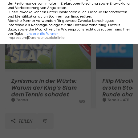
der Performance von Inhalten, Zielgruppenforschung sowie Entwicklung
Mehr zum Thema
und Verbesserung von Angeboten
.
Diese Zwecke können unter Umständen auch
:
Genaue Standortdaten
und Identifikation durch Scannen von Endgeräten
.
Manche Partner verwenden für gewisse Zwecke berechtigtes
Interesse als Rechtsgrundlage für die Datenverarbeitung. Details
dazu, sowie die Möglichkeit Ihr Widerspruchsrecht auszuüben, sind hier
verfügbar
:
unsere
186
Partner
Impressum
|
Datenschutzrichtlinie
Zynismus in der Wüste:
Filip Misolic 
Warum der King’s Slam
ersten Stoc
dem Tennis schadet
Runde chan
Tennis
Tennis - ATP
5
TEILEN