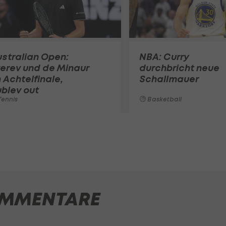
stralian Open:
NBA: Curry
erev und de Minaur
durchbricht neue
 Achtelfinale,
Schallmauer
blev out
ennis
Basketball
MMENTARE