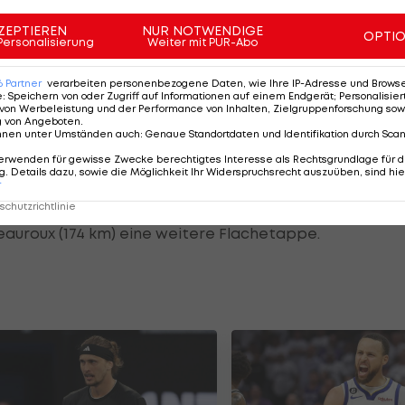
ZEPTIEREN
NUR NOTWENDIGE
OPTI
Personalisierung
Weiter mit PUR-Abo
6
Partner
verarbeiten personenbezogene Daten, wie Ihre IP-Adresse und Browser-
ert
e
:
Speichern von oder Zugriff auf Informationen auf einem Endgerät; Personalisi
von Werbeleistung und der Performance von Inhalten, Zielgruppenforschung sow
g von Angeboten
.
Sekunden vor Remco Evenepoel. Dritter ist Kevin
nnen unter Umständen auch
:
Genaue Standortdaten und Identifikation durch Sca
Vingegaard.
erwenden für gewisse Zwecke berechtigtes Interesse als Rechtsgrundlage für d
. Details dazu, sowie die Möglichkeit Ihr Widerspruchsrecht auszuüben, sind hie
r
t fünf Minuten Rückstand an der 14. Stelle.
chutzrichtlinie
auroux (174 km) eine weitere Flachetappe.