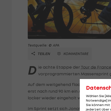
Textquelle: © APA
KOMMENTARE
TEILEN
D
ie achte Etappe der
Tour de Franc
vorprogrammierten Massensprint 
Auf dem weitgehend flachen Teilstück vo
Datensc
erst nach rund 90 km ein Ausreißerduo 
Wählen Sie [Al
locker wieder eingeholt wird.
Notwendige] im
Sie können mit 
Im Sprint setzt sich Jonathan Milan durch
jederzeit über 