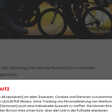
Foto: © getty
e
am Samstag hat wenig Rennaction und einen
geboten.
n Saint-Méen-le-Grand nach Laval (171,4 km) setzt sic
hutz
aus dem Total-Energies-Team ab, das vom Feld aber
le Akzeptieren] um allen Zwecken, Cookies und Diensten zuzustimme
 LAOLA1 PUR Modus, ohne Tracking uns Peronsalisierung von Werbung
[Optionen] auch eine individuelle Auswahl zu treffen. Sie können Ihre
, der 24-jährige Lidl-Trek-Profi aus dem Friaul feiert
den Button links unten bzw. über den Link in der Fußzeile anpassen.