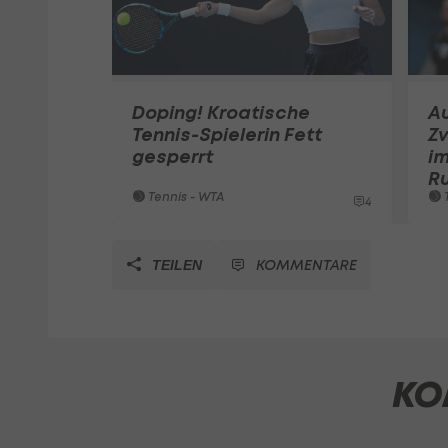
Doping! Kroatische
Au
Tennis-Spielerin Fett
Zv
gesperrt
im
Ru
Tennis - WTA
T
4
KOMMENTARE
TEILEN
KO