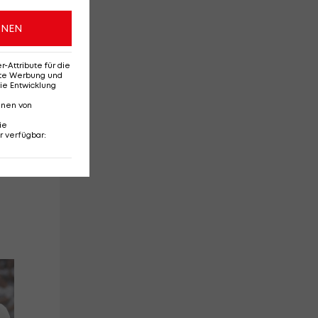
ONEN
Attribute für die
erte Werbung und
ie Entwicklung
nnen von
ie
r verfügbar
:
Australian Open:
We
Carlos Alcaraz löst
ha