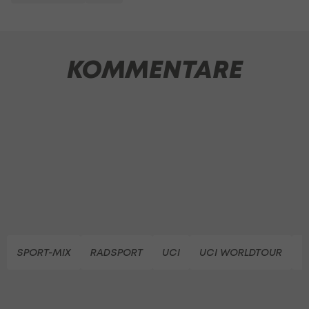
KOMMENTARE
SPORT-MIX
RADSPORT
UCI
UCI WORLDTOUR
T