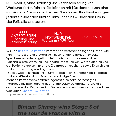
Pogacar, Remco Evenepoel und Titelverteidiger
PUR Modus, ohne Tracking uns Peronsalisierung von
Werbung fortzufahren. Sie können mit [Optionen] auch eine
Jonas Vingegaard. Felix Gall ist 21 Sekunden zurück
individuelle Auswahl zu treffen. Sie können Ihre Einstellungen
18.
jederzeit über den Button links unten bzw. über den Link in
der Fußzeile anpassen.
Diese Rangordnung könnte sich am Dienstag
ALLE
NUR
grundlegend ändern. Denn die vierte Etappe führt
AKZEPTIEREN
OPTIONEN
NOTWENDIGE
Tracking und
Weiter mit PUR-Abo
von Pinerolo über 140 km und 3.900 Höhenmeter
Personalisierung
nach Valloire in Frankreich. Mit Sestriere (2.040 m)
Wir und
unsere
186
Partner
verarbeiten personenbezogene Daten, wie
Ihre IP-Adresse und Browser-Attribute für die folgenden Zwecke
:
und dem Col du Galibier (2.630 m) 20 km vor dem
Speichern von oder Zugriff auf Informationen auf einem Endgerät;
Personalisierte Werbung und Inhalte, Messung von Werbeleistung und
Ziel warten die ersten langen Anstiege, die
der Performance von Inhalten, Zielgruppenforschung sowie Entwicklung
und Verbesserung von Angeboten
.
allerdings nicht besonders steil sind.
Diese Zwecke können unter Umständen auch
:
Genaue Standortdaten
und Identifikation durch Scannen von Endgeräten
.
Manche Partner verwenden für gewisse Zwecke berechtigtes
Interesse als Rechtsgrundlage für die Datenverarbeitung. Details
dazu, sowie die Möglichkeit Ihr Widerspruchsrecht auszuüben, sind hier
verfügbar
:
unsere
186
Partner
𝑾𝒉𝒂𝒕 𝒂 𝒅𝒓𝒂𝒎𝒂𝒕𝒊𝒄 𝒇𝒊𝒏𝒂𝒍𝒆 💥
Impressum
|
Datenschutzrichtlinie
Biniam Girmay wins Stage 3 of
the Tour de France with a