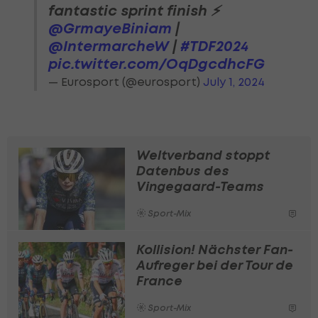
fantastic sprint finish ⚡️
@GrmayeBiniam
|
@IntermarcheW
|
#TDF2024
pic.twitter.com/OqDgcdhcFG
— Eurosport (@eurosport)
July 1, 2024
Weltverband stoppt
Datenbus des
Vingegaard-Teams
Sport-Mix
Kollision! Nächster Fan-
Aufreger bei der Tour de
France
Sport-Mix