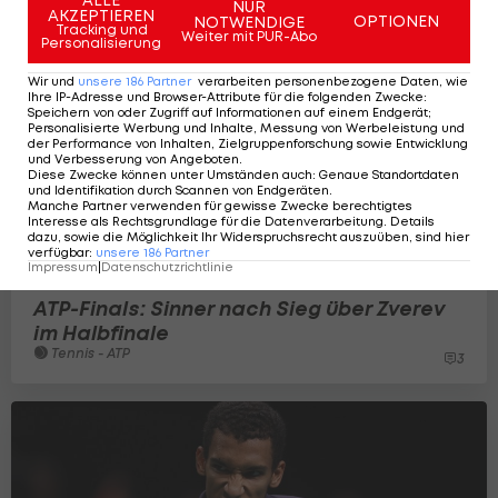
NUR
AKZEPTIEREN
OPTIONEN
NOTWENDIGE
Tracking und
Weiter mit PUR-Abo
Personalisierung
Wir und
unsere
186
Partner
verarbeiten personenbezogene Daten, wie
Ihre IP-Adresse und Browser-Attribute für die folgenden Zwecke
:
Speichern von oder Zugriff auf Informationen auf einem Endgerät;
Personalisierte Werbung und Inhalte, Messung von Werbeleistung und
der Performance von Inhalten, Zielgruppenforschung sowie Entwicklung
und Verbesserung von Angeboten
.
Diese Zwecke können unter Umständen auch
:
Genaue Standortdaten
und Identifikation durch Scannen von Endgeräten
.
Manche Partner verwenden für gewisse Zwecke berechtigtes
Interesse als Rechtsgrundlage für die Datenverarbeitung. Details
dazu, sowie die Möglichkeit Ihr Widerspruchsrecht auszuüben, sind hier
verfügbar
:
unsere
186
Partner
Impressum
|
Datenschutzrichtlinie
ATP-Finals: Sinner nach Sieg über Zverev
im Halbfinale
Tennis - ATP
3