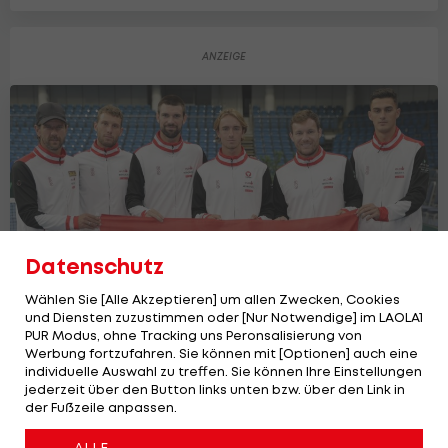
Datenschutz
Wählen Sie [Alle Akzeptieren] um allen Zwecken, Cookies
und Diensten zuzustimmen oder [Nur Notwendige] im LAOLA1
PUR Modus, ohne Tracking uns Peronsalisierung von
Werbung fortzufahren. Sie können mit [Optionen] auch eine
ÖTV-Team hofft auf großen Coup in
individuelle Auswahl zu treffen. Sie können Ihre Einstellungen
Bologna
jederzeit über den Button links unten bzw. über den Link in
Tennis
der Fußzeile anpassen.
ALLE