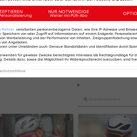
 Patrick Gamper waren gemäß den Medienberichten nic
ZEPTIEREN
NUR NOTWENDIGE
OPTI
Personalisierung
Weiter mit PUR-Abo
r
6
Partner
verarbeiten personenbezogene Daten, wie Ihre IP-Adresse und Browser-
e
:
Speichern von oder Zugriff auf Informationen auf einem Endgerät; Personalisi
von Werbeleistung und der Performance von Inhalten, Zielgruppenforschung sow
g von Angeboten
.
nnen unter Umständen auch
:
Genaue Standortdaten und Identifikation durch Sca
erwenden für gewisse Zwecke berechtigtes Interesse als Rechtsgrundlage für d
. Details dazu, sowie die Möglichkeit Ihr Widerspruchsrecht auszuüben, sind hie
r
chutzrichtlinie
Der legendäre Durchmar
Tirol I #Zwarakonferenz Hi
Zwarakonferenz
Am Stammtisch bei Andy Ogr
Knett
Stammtisch