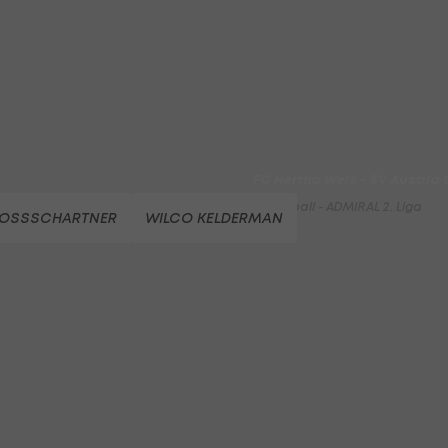
Entscheidung
Beachvolleyball - win2day B
Highlights: Neuzugang führt 
LigaZwa-Auftaktsieg
Fußball - ADMIRAL 2. Liga
FC Hertha Wels - SV Austria
Fußball - ADMIRAL 2. Liga
GROSSSCHARTNER
WILCO KELDERMAN