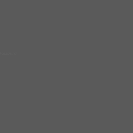
each Volleyball Tour
Austria Salzburg zu
 Salzburg