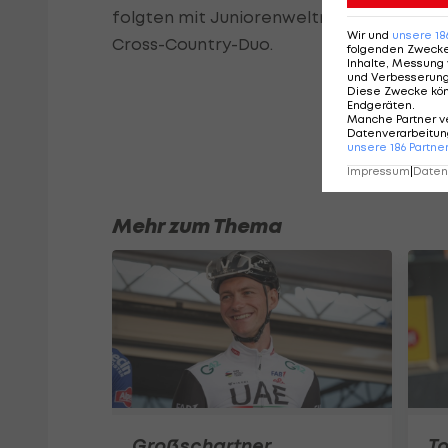
folgten mit Juniorenweltmeisterin Mona 
Wir und
unsere
18
Cross-Country-Duo.
folgenden Zweck
Inhalte, Messung 
und Verbesserun
Diese Zwecke kö
Endgeräten
.
Manche Partner v
Datenverarbeitung
unsere
186
Partne
Impressum
|
Datens
Mehr zum Thema
Großschartner
To