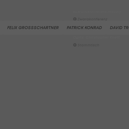
Der legendäre Durchmarsch
des FC Wacker Tirol I
#Zwarakonferenz History
Zwarakonferenz
FELIX GROSSSCHARTNER
PATRICK KONRAD
DAVID T
Am Stammtisch bei Andy
Ogris: Christopher Knett
Stammtisch