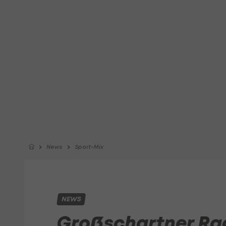
News
Sport-Mix
NEWS
Großschartner Rad