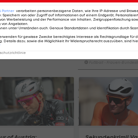
Mitterwallner und Laura Stigger ein Mountainbike-
6
Partner
verarbeiten personenbezogene Daten, wie Ihre IP-Adresse und Browser-
e
:
Speichern von oder Zugriff auf Informationen auf einem Endgerät; Personalisi
von Werbeleistung und der Performance von Inhalten, Zielgruppenforschung sow
g von Angeboten
.
nnen unter Umständen auch
:
Genaue Standortdaten und Identifikation durch Sca
erwenden für gewisse Zwecke berechtigtes Interesse als Rechtsgrundlage für d
. Details dazu, sowie die Möglichkeit Ihr Widerspruchsrecht auszuüben, sind hie
r
HIGHLIGHTS: LASK - SK St
chutzrichtlinie
Graz
Fußball - Frauen-Bundesl
FC Blau-Weiß Linz - FC Wack
Innsbruck
Fußball - ADMIRAL 2. Liga
Highlights: Blau-Weiß schen
Wacker drei Tore ein
Fußball - ADMIRAL 2. Liga
Highlights: Jerabek bereitet
ur of Austria:
Sekundenkrimi! Va
dem SKN einen endgültigen