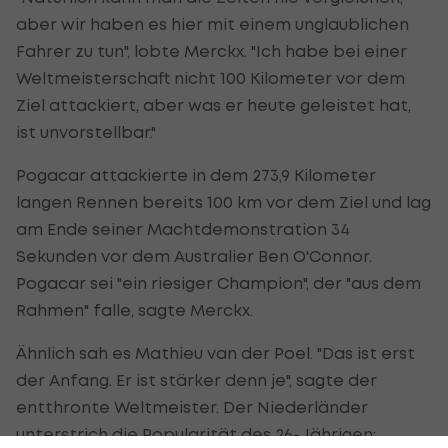
aber wir haben es hier mit einem unglaublichen
Fahrer zu tun", lobte Merckx. "Ich habe bei einer
Weltmeisterschaft nicht 100 Kilometer vor dem
Ziel attackiert, aber was er heute geleistet hat,
ist unvorstellbar."
Pogacar attackierte in dem 273,9 Kilometer
langen Rennen bereits 100 km vor dem Ziel und lag
am Ende seiner Machtdemonstration 34
Sekunden vor dem Australier Ben O'Connor.
Pogacar sei "ein riesiger Champion", der "aus dem
Rahmen" falle, sagte Merckx.
Ähnlich sah es Mathieu van der Poel. "Das ist erst
der Anfang. Er ist stärker denn je", sagte der
entthronte Weltmeister. Der Niederländer
unterstrich die Popularität des 26-Jährigen: