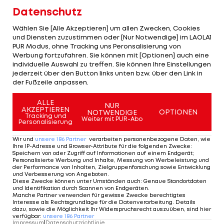
"Jeder ist froh, dass er Weltmeister ist. Er ist der
Datenschutz
Beste. Er wird ein würdiger Weltmeister sein."
Wählen Sie [Alle Akzeptieren] um allen Zwecken, Cookies
und Diensten zuzustimmen oder [Nur Notwendige] im LAOLA1
PUR Modus, ohne Tracking uns Peronsalisierung von
Triumphfahrt beinahe verschlafen
Werbung fortzufahren. Sie können mit [Optionen] auch eine
individuelle Auswahl zu treffen. Sie können Ihre Einstellungen
Immerhin räumte Pogacar ein, dass er bei seiner
jederzeit über den Button links unten bzw. über den Link in
der Fußzeile anpassen.
absurd langen Flucht am Ende am Limit war. "Ich
war komplett leer. Ich habe schon überkreuz
ALLE
NUR
AKZEPTIEREN
OPTIONEN
NOTWENDIGE
gesehen", sagte er.
Tracking und
Weiter mit PUR-Abo
Personalisierung
Auf der letzten Runde verkürzte die Konkurrenz
Wir und
unsere
186
Partner
verarbeiten personenbezogene Daten, wie
Ihre IP-Adresse und Browser-Attribute für die folgenden Zwecke
:
ihren Rückstand, doch Pogacar ließ sich davon
Speichern von oder Zugriff auf Informationen auf einem Endgerät;
Personalisierte Werbung und Inhalte, Messung von Werbeleistung und
nicht aus der Ruhe bringen: "Ich hatte gute
der Performance von Inhalten, Zielgruppenforschung sowie Entwicklung
und Verbesserung von Angeboten
.
Informationen über die Abstände. Auf der letzten
Diese Zwecke können unter Umständen auch
:
Genaue Standortdaten
und Identifikation durch Scannen von Endgeräten
.
Runde ist jeder müde."
Manche Partner verwenden für gewisse Zwecke berechtigtes
Interesse als Rechtsgrundlage für die Datenverarbeitung. Details
dazu, sowie die Möglichkeit Ihr Widerspruchsrecht auszuüben, sind hier
Seine Triumphfahrt hätte Pogacar fast
verfügbar
:
unsere
186
Partner
Impressum
|
Datenschutzrichtlinie