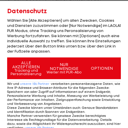
Niederländer Thymen Arensman (+1:57 Minuten).
Datenschutz
Wählen Sie [Alle Akzeptieren] um allen Zwecken, Cookies
Dritter Tagessieg für Narvaez
und Diensten zuzustimmen oder [Nur Notwendige] im LAOLA1
PUR Modus, ohne Tracking uns Peronsalisierung von
Werbung fortzufahren. Sie können mit [Optionen] auch eine
Narvaez jubelte über seinen bereits dritten
individuelle Auswahl zu treffen. Sie können Ihre Einstellungen
Etappensieg bei der laufenden Rundfahrt.
jederzeit über den Button links unten bzw. über den Link in
der Fußzeile anpassen.
Nachdem er sich mit dem Spanier Enric Mas am
letzten Anstieg aus einer Spitzengruppe
ALLE
NUR
AKZEPTIEREN
abgesetzt hatte, entschied er den Zielsprint für
OPTIONEN
NOTWENDIGE
Tracking und
Weiter mit PUR-Abo
Personalisierung
sich. Rang drei ging an den Italiener Diego Ulissi.
Wir und
unsere
186
Partner
verarbeiten personenbezogene Daten, wie
Tobias Bayer belegte Rang 58 (+14:10). Gesamt ist
Ihre IP-Adresse und Browser-Attribute für die folgenden Zwecke
:
Speichern von oder Zugriff auf Informationen auf einem Endgerät;
der Alpecin-Athlet 70. (+1:31:06), Mühlberger liegt
Personalisierte Werbung und Inhalte, Messung von Werbeleistung und
der Performance von Inhalten, Zielgruppenforschung sowie Entwicklung
auf Platz 23 (+10:18).
und Verbesserung von Angeboten
.
Diese Zwecke können unter Umständen auch
:
Genaue Standortdaten
und Identifikation durch Scannen von Endgeräten
.
Manche Partner verwenden für gewisse Zwecke berechtigtes
Rekorde für die Ewigkeit: Diese
Interesse als Rechtsgrundlage für die Datenverarbeitung. Details
dazu, sowie die Möglichkeit Ihr Widerspruchsrecht auszuüben, sind hier
verfügbar
:
unsere
186
Partner