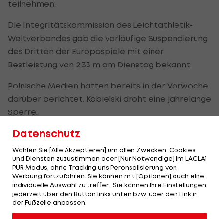
teilnehmen.
Die Integritätskommission des Leichtathletik-
Weltverbandes gab die vorläufige Suspendierung
des Dritten der Europaspiele mit einer
Bestleistung von 2,33 m am Dienstag bekannt.
Polnische Medien hatten bereits in der Vorwoche
darüber berichtet. Kobielski droht eine jahrelange
Sperre.
Datenschutz
Olympia 2024: Die größten Stars to
Wählen Sie [Alle Akzeptieren] um allen Zwecken, Cookies
watch
und Diensten zuzustimmen oder [Nur Notwendige] im LAOLA1
PUR Modus, ohne Tracking uns Peronsalisierung von
Werbung fortzufahren. Sie können mit [Optionen] auch eine
individuelle Auswahl zu treffen. Sie können Ihre Einstellungen
SLIDESHOW
jederzeit über den Button links unten bzw. über den Link in
der Fußzeile anpassen.
STARTEN