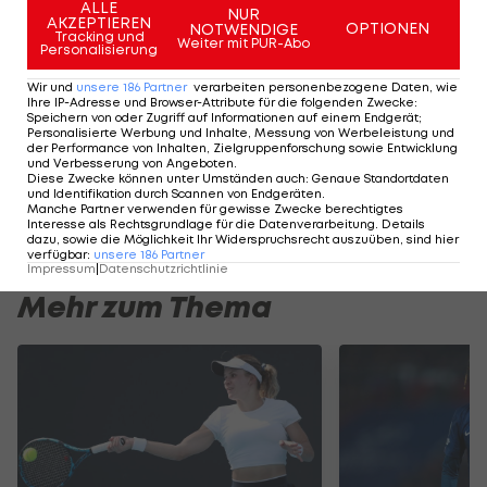
ALLE
NUR
AKZEPTIEREN
OPTIONEN
NOTWENDIGE
Tracking und
Weiter mit PUR-Abo
Personalisierung
Wir und
unsere
186
Partner
verarbeiten personenbezogene Daten, wie
Ihre IP-Adresse und Browser-Attribute für die folgenden Zwecke
:
Speichern von oder Zugriff auf Informationen auf einem Endgerät;
Olympia 2024: Erste
Personalisierte Werbung und Inhalte, Messung von Werbeleistung und
positive Coronafälle
der Performance von Inhalten, Zielgruppenforschung sowie Entwicklung
und Verbesserung von Angeboten
.
Diese Zwecke können unter Umständen auch
:
Genaue Standortdaten
und Identifikation durch Scannen von Endgeräten
.
Manche Partner verwenden für gewisse Zwecke berechtigtes
Olympia
Interesse als Rechtsgrundlage für die Datenverarbeitung. Details
dazu, sowie die Möglichkeit Ihr Widerspruchsrecht auszuüben, sind hier
verfügbar
:
unsere
186
Partner
Impressum
|
Datenschutzrichtlinie
Mehr zum Thema