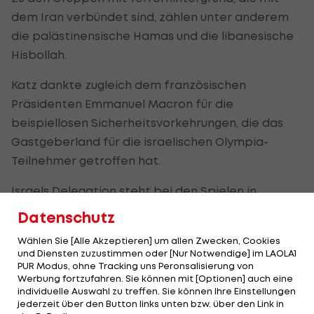
dem Iran verbündet sind, zählen unter anderem
die palästinensische Hamas und die libanesische
Hisbollah.
Katz dankte zugleich dem französischen
Präsidenten Emmanuel Macron für die
beispiellosen Sicherheitsvorkehrungen, die das
Gastgeberland für die israelischen Olympia-
Teilnehmer getroffen hat.
Israels Delegation steht bei den Spielen in
Frankreich unter besonderem Schutz. Ihre Teams
Datenschutz
und Einzelsportler sollen rund um die Uhr von der
Wählen Sie [Alle Akzeptieren] um allen Zwecken, Cookies
französischen Polizei begleitet werden.
und Diensten zuzustimmen oder [Nur Notwendige] im LAOLA1
PUR Modus, ohne Tracking uns Peronsalisierung von
Werbung fortzufahren. Sie können mit [Optionen] auch eine
Olympia:
individuelle Auswahl zu treffen. Sie können Ihre Einstellungen
Morddrohungen gegen
jederzeit über den Button links unten bzw. über den Link in