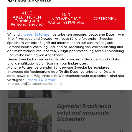
israelische Teilnehmer
der Fußzeile anpassen.
ALLE
Olympia
NUR
AKZEPTIEREN
OPTIONEN
NOTWENDIGE
Tracking und
Weiter mit PUR-Abo
Personalisierung
Wegen Terrorverdachts:
Mann in Frankreich
Wir und
unsere
186
Partner
verarbeiten personenbezogene Daten, wie
Ihre IP-Adresse und Browser-Attribute für die folgenden Zwecke
:
festgenommen
Speichern von oder Zugriff auf Informationen auf einem Endgerät;
Personalisierte Werbung und Inhalte, Messung von Werbeleistung und
der Performance von Inhalten, Zielgruppenforschung sowie Entwicklung
Olympia
und Verbesserung von Angeboten
.
Diese Zwecke können unter Umständen auch
:
Genaue Standortdaten
und Identifikation durch Scannen von Endgeräten
.
Sicherheitsmaßnahme!
Manche Partner verwenden für gewisse Zwecke berechtigtes
Interesse als Rechtsgrundlage für die Datenverarbeitung. Details
Seine wird abgeriegelt
dazu, sowie die Möglichkeit Ihr Widerspruchsrecht auszuüben, sind hier
verfügbar
:
unsere
186
Partner
Impressum
|
Datenschutzrichtlinie
Olympia
Olympia: Frankreich
setzt auf maximale
Sicherheit
Olympia