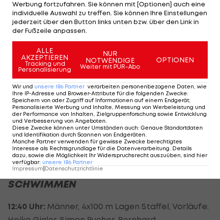
Werbung fortzufahren. Sie können mit [Optionen] auch eine
11:00 Uhr:
Männer, Straßenrennen: Felix
individuelle Auswahl zu treffen. Sie können Ihre Einstellungen
jederzeit über den Button links unten bzw. über den Link in
Großschartner, Marco Haller
der Fußzeile anpassen.
ALLE
NUR
AKZEPTIEREN
OPTIONEN
NOTWENDIGE
Tracking und
Weiter mit PUR-Abo
Personalisierung
LEICHTATHLETIK
Wir und
unsere
186
Partner
verarbeiten personenbezogene Daten, wie
Ihre IP-Adresse und Browser-Attribute für die folgenden Zwecke
:
11:55 Uhr:
Männer, 100 Meter, Runde 1: Markus Fuchs
Speichern von oder Zugriff auf Informationen auf einem Endgerät;
Personalisierte Werbung und Inhalte, Messung von Werbeleistung und
der Performance von Inhalten, Zielgruppenforschung sowie Entwicklung
19:15 Uhr:
Männer, 1500 Meter, Hoffnungsläufe:
und Verbesserung von Angeboten
.
Diese Zwecke können unter Umständen auch
:
Genaue Standortdaten
Raphael Pallitsch
und Identifikation durch Scannen von Endgeräten
.
Manche Partner verwenden für gewisse Zwecke berechtigtes
Interesse als Rechtsgrundlage für die Datenverarbeitung. Details
dazu, sowie die Möglichkeit Ihr Widerspruchsrecht auszuüben, sind hier
verfügbar
:
unsere
186
Partner
Impressum
|
Datenschutzrichtlinie
SCHWIMMEN
12:40 Uhr:
Männer, 4x100 m Lagen Staffel, Vorläufe:
Heiko Gigler, Simon Bucher, Bernhard