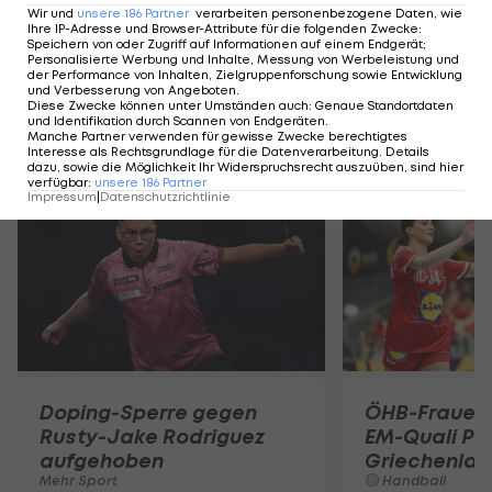
Diplomatie
Wir und
unsere
186
Partner
verarbeiten personenbezogene Daten, wie
in Korea
Ihre IP-Adresse und Browser-Attribute für die folgenden Zwecke
:
Speichern von oder Zugriff auf Informationen auf einem Endgerät;
Personalisierte Werbung und Inhalte, Messung von Werbeleistung und
Mehr Sport
der Performance von Inhalten, Zielgruppenforschung sowie Entwicklung
und Verbesserung von Angeboten
.
Diese Zwecke können unter Umständen auch
:
Genaue Standortdaten
und Identifikation durch Scannen von Endgeräten
.
Manche Partner verwenden für gewisse Zwecke berechtigtes
Mehr zum Thema
Interesse als Rechtsgrundlage für die Datenverarbeitung. Details
dazu, sowie die Möglichkeit Ihr Widerspruchsrecht auszuüben, sind hier
verfügbar
:
unsere
186
Partner
Impressum
|
Datenschutzrichtlinie
Doping-Sperre gegen
ÖHB-Frauen 
Rusty-Jake Rodriguez
EM-Quali Pfl
aufgehoben
Griechenla
Mehr Sport
Handball