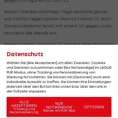
gegen Portugal ein 0:2 zum 3:2.
Robert Gardos unterliegt Tiago Apolonia genau
wie Stefan Fegerl später Marcos Freitas 1:3, doch
Daniel Habesohn leitet mit einem 3:0 gegen Joao
Monteiro die Wende ein.
Fegerl schlägt Apolonia 3:0, Gardos kämpft Freitas
3:1 nieder und besiegelt so den Einzug ins
Datenschutz
Viertelfinale.
Wählen Sie [Alle Akzeptieren] um allen Zwecken, Cookies
und Diensten zuzustimmen oder [Nur Notwendige] im LAOLA1
Da hat Österreich aber, wie häufig bei den
PUR Modus, ohne Tracking uns Peronsalisierung von
letzten großen Turnieren, kein Glück: Der Gegner
Werbung fortzufahren. Sie können mit [Optionen] auch eine
individuelle Auswahl zu treffen. Sie können Ihre Einstellungen
heißt schon früh China. Dieser Hürde stellen sich
jederzeit über den Button links unten bzw. über den Link in
die ÖTTV-Herren am Freitag ab 11:00 Uhr,
LAOLA1.tv
der Fußzeile anpassen.
überträgt LIVE
.
ALLE
NUR
AKZEPTIEREN
OPTIONEN
NOTWENDIGE
Tracking und
Weiter mit PUR-Abo
Personalisierung
Ping-Pong-