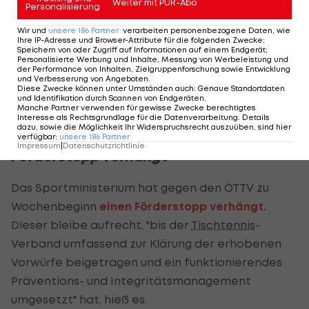
Weiter mit PUR-Abo
Personalisierung
informiert zu haben.
Wir und
unsere
186
Partner
verarbeiten personenbezogene Daten, wie
Ihr hätten sich am Rande von
Ihre IP-Adresse und Browser-Attribute für die folgenden Zwecke
:
Speichern von oder Zugriff auf Informationen auf einem Endgerät;
Staatsmeisterschaften Nachwuchsspielerinnen
Personalisierte Werbung und Inhalte, Messung von Werbeleistung und
der Performance von Inhalten, Zielgruppenforschung sowie Entwicklung
aus anderen Bundesländern anvertraut. Diese
und Verbesserung von Angeboten
.
Diese Zwecke können unter Umständen auch
:
Genaue Standortdaten
hätten demnach von sexuellen Übergriffen
und Identifikation durch Scannen von Endgeräten
.
Manche Partner verwenden für gewisse Zwecke berechtigtes
erzählt, die schon länger angedauert hätten.
Interesse als Rechtsgrundlage für die Datenverarbeitung. Details
dazu, sowie die Möglichkeit Ihr Widerspruchsrecht auszuüben, sind hier
verfügbar
:
unsere
186
Partner
Impressum
|
Datenschutzrichtlinie
Förderstopp verhängt
Das Sportministerium hat gegen den ÖTTV zu
Wochenbeginn
einen Förderstopp verhängt.
Dieser bleibe aufrecht, "bis der
Tischtennis
-
Verband umfassend zur Klärung der erhobenen
Vorwürfe beigetragen und ein funktionierendes
Präventions- und Integritätsmanagement
umgesetzt" hat, hieß es.