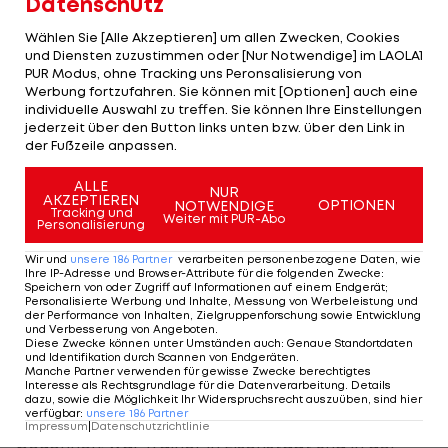
Datenschutz
"Walter hat den Sport zu 150 Prozent gelebt, wir
Wählen Sie [Alle Akzeptieren] um allen Zwecken, Cookies
und Diensten zuzustimmen oder [Nur Notwendige] im LAOLA1
sind schockiert" sagte OSV-Präsident Arno Pajek.
PUR Modus, ohne Tracking uns Peronsalisierung von
"Unsere Gefühle sind bei der Familie. Schade, dass
Werbung fortzufahren. Sie können mit [Optionen] auch eine
individuelle Auswahl zu treffen. Sie können Ihre Einstellungen
solche Leute immer zu früh diese Welt verlassen."
jederzeit über den Button links unten bzw. über den Link in
der Fußzeile anpassen.
OSV-Vizepräsident Jann Siefken sah Bär als
Herzstück des Verbandes: "Dieser Verlust ist
ALLE
NUR
AKZEPTIEREN
OPTIONEN
NOTWENDIGE
menschlich und sportlich nicht zu verkraften." OSV-
Tracking und
Weiter mit PUR-Abo
Personalisierung
Finanzreferent bzw. Ex-OSV-Generalsekretär
Wir und
unsere
186
Partner
verarbeiten personenbezogene Daten, wie
Thomas Unger meinte: "Walter war der Motor des
Ihre IP-Adresse und Browser-Attribute für die folgenden Zwecke
:
Speichern von oder Zugriff auf Informationen auf einem Endgerät;
österreichischen Schwimmsports. Er war nicht nur
Personalisierte Werbung und Inhalte, Messung von Werbeleistung und
der Performance von Inhalten, Zielgruppenforschung sowie Entwicklung
Sportdirektor, er war Seelentröster, Motivator
und Verbesserung von Angeboten
.
und Visionär. Neben seiner Familie war der OSV
Diese Zwecke können unter Umständen auch
:
Genaue Standortdaten
und Identifikation durch Scannen von Endgeräten
.
seine Lebensaufgabe."
Manche Partner verwenden für gewisse Zwecke berechtigtes
Interesse als Rechtsgrundlage für die Datenverarbeitung. Details
dazu, sowie die Möglichkeit Ihr Widerspruchsrecht auszuüben, sind hier
Bär hatte seine Schwimm-Karriere als Athlet
verfügbar
:
unsere
186
Partner
Impressum
|
Datenschutzrichtlinie
begonnen, war Trainer in Eisenstadt und in der