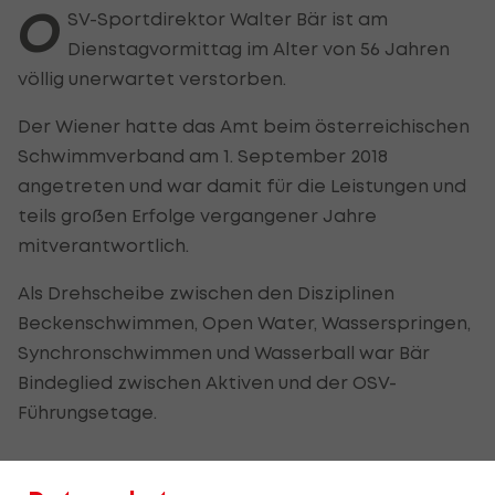
O
SV-Sportdirektor Walter Bär ist am
Dienstagvormittag im Alter von 56 Jahren
völlig unerwartet verstorben.
Der Wiener hatte das Amt beim österreichischen
Schwimmverband am 1. September 2018
angetreten und war damit für die Leistungen und
teils großen Erfolge vergangener Jahre
mitverantwortlich.
Als Drehscheibe zwischen den Disziplinen
Beckenschwimmen, Open Water, Wasserspringen,
Synchronschwimmen und Wasserball war Bär
Bindeglied zwischen Aktiven und der OSV-
Führungsetage.
Trauer beim Schwimmverband