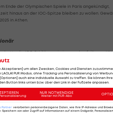
em Ende der Olympischen Spiele in Paris angekündigt,
zeit hinaus an der IOC-Spitze bleiben zu wollen. Gewä
2025 in Athen.
ionär
n hatte die IOC-Ethikkommission um den früheren UN
n für die Präsidentschaft erinnert. Diese bergen für
hutz
leich mehrere Hürden.
le Akzeptieren] um allen Zwecken, Cookies und Diensten zuzustimme
 LAOLA1 PUR Modus, ohne Tracking uns Peronsalisierung von Werbung
amte Dauer seiner Amtszeit Mitglied des Ringe-Zirkels
[Optionen] auch eine individuelle Auswahl zu treffen. Sie können Ihre
den Button links unten bzw. über den Link in der Fußzeile anpassen.
en, weil er das Präsidium des Leichtathletikverbandes
ZEPTIEREN
NUR NOTWENDIGE
OPTI
Personalisierung
Weiter mit PUR-Abo
glieder bei 70 Jahren und kann nur einmal um vier Jah
6
Partner
verarbeiten personenbezogene Daten, wie Ihre IP-Adresse und Browser-
es IOC-Präsidenten ist auf acht Jahre angelegt. So
e
:
Speichern von oder Zugriff auf Informationen auf einem Endgerät; Personalisi