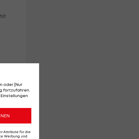
hlt
-
n oder [Nur
 fortzufahren.
 Einstellungen
ONEN
re
Attribute für die
erte Werbung und