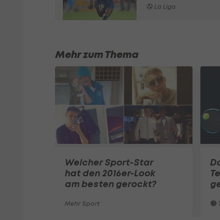
La Liga
Mehr zum Thema
Welcher Sport-Star
Do
hat den 2016er-Look
Te
am besten gerockt?
g
Mehr Sport
T