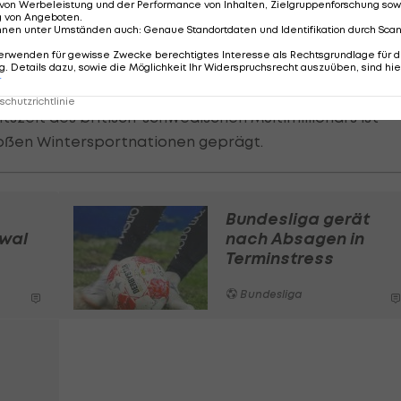
lich mehrere IOC-Regeln geändert werden, um ihm ein
von Werbeleistung und der Performance von Inhalten, Zielgruppenforschung sow
g von Angeboten
.
nnen unter Umständen auch
:
Genaue Standortdaten und Identifikation durch Sca
erwenden für gewisse Zwecke berechtigtes Interesse als Rechtsgrundlage für d
eines von acht neuen IOC-Mitgliedern gewählt. Schon da
. Details dazu, sowie die Möglichkeit Ihr Widerspruchsrecht auszuüben, sind hie
r
nternationalen Ski- und Snowboardverbandes allerding
chutzrichtlinie
szeit des britisch-schwedischen Multimillionärs ist
oßen Wintersportnationen geprägt.
Bundesliga gerät
awal
nach Absagen in
Terminstress
Bundesliga