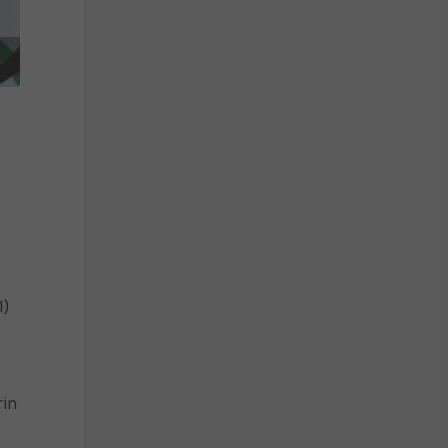
1)
rin