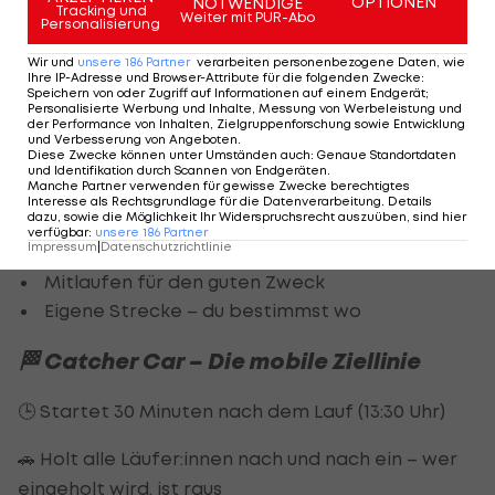
OPTIONEN
NOTWENDIGE
Die Teilnahme vor Ort ist
ausverkauft
–
Tracking und
Weiter mit PUR-Abo
Personalisierung
teilnehmen kannst du dennoch.
Wir und
unsere
186
Partner
verarbeiten personenbezogene Daten, wie
Ihre IP-Adresse und Browser-Attribute für die folgenden Zwecke
:
Auch ohne Startplatz beim Flagship Run kannst du
Speichern von oder Zugriff auf Informationen auf einem Endgerät;
Personalisierte Werbung und Inhalte, Messung von Werbeleistung und
mit der offiziellen Wings for Life World Run App
der Performance von Inhalten, Zielgruppenforschung sowie Entwicklung
und Verbesserung von Angeboten
.
weltweit dabei sein – ob in Wien, am Land oder im
Diese Zwecke können unter Umständen auch
:
Genaue Standortdaten
und Identifikation durch Scannen von Endgeräten
.
Urlaub:
Manche Partner verwenden für gewisse Zwecke berechtigtes
Interesse als Rechtsgrundlage für die Datenverarbeitung. Details
dazu, sowie die Möglichkeit Ihr Widerspruchsrecht auszuüben, sind hier
Live-Start um 13:00 Uhr
verfügbar
:
unsere
186
Partner
Impressum
|
Datenschutzrichtlinie
Catcher Car in der App
Mitlaufen für den guten Zweck
Eigene Strecke – du bestimmst wo
🏁 Catcher Car – Die mobile Ziellinie
🕒 Startet 30 Minuten nach dem Lauf (13:30 Uhr)
🚗 Holt alle Läufer:innen nach und nach ein – wer
eingeholt wird, ist raus