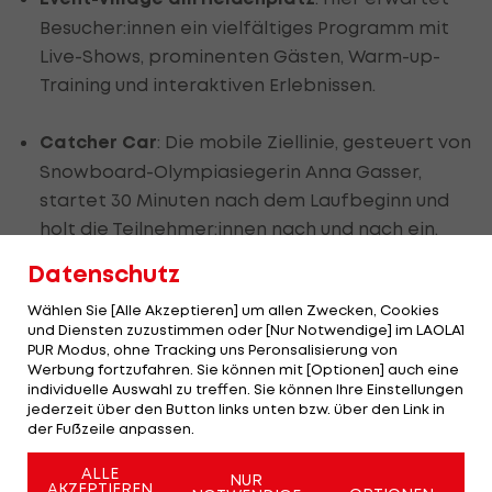
Besucher:innen ein vielfältiges Programm mit
Live-Shows, prominenten Gästen, Warm-up-
Training und interaktiven Erlebnissen.
​
Catcher Car
:
Die mobile Ziellinie, gesteuert von
Snowboard-Olympiasiegerin Anna Gasser,
startet 30 Minuten nach dem Laufbeginn und
holt die Teilnehmer:innen nach und nach ein.
Datenschutz
Unterstützung entlang der Strecke
:
Zahlreiche
Wählen Sie [Alle Akzeptieren] um allen Zwecken, Cookies
Punkte entlang der Route bieten sich an, um die
und Diensten zuzustimmen oder [Nur Notwendige] im LAOLA1
Läufer:innen anzufeuern und die besondere
PUR Modus, ohne Tracking uns Peronsalisierung von
Werbung fortzufahren. Sie können mit [Optionen] auch eine
Atmosphäre des Events zu genießen.
individuelle Auswahl zu treffen. Sie können Ihre Einstellungen
jederzeit über den Button links unten bzw. über den Link in
Aktiv dabei sein - mit dem App-Run bist
der Fußzeile anpassen.
du überall Teil des Events
ALLE
NUR
AKZEPTIEREN