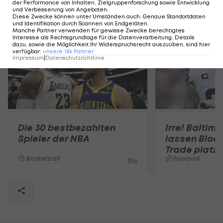
der Performance von Inhalten, Zielgruppenforschung sowie Entwicklung
Mehr zum Thema
und Verbesserung von Angeboten
.
Diese Zwecke können unter Umständen auch
:
Genaue Standortdaten
und Identifikation durch Scannen von Endgeräten
.
Manche Partner verwenden für gewisse Zwecke berechtigtes
Interesse als Rechtsgrundlage für die Datenverarbeitung. Details
dazu, sowie die Möglichkeit Ihr Widerspruchsrecht auszuüben, sind hier
verfügbar
:
unsere
186
Partner
Impressum
|
Datenschutzrichtlinie
Die 30 bestbezahlten
Irre! Baltim
Spieler der NBA
lassen Bloc
Trade platz
Basketball
Football
6