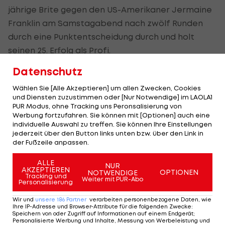
jährige Brite gegen den US-Amerikaner Jermaine
Franklin am Samstagabend nach zwölf Runden
durch eine Punktentscheidung durch und holt
seinen 25. Erfolg als Profi.
Datenschutz
Der knapp zwei Meter große Hüne hielt den vier
Jahre jüngeren Kontrahenten in einem taktisch
Wählen Sie [Alle Akzeptieren] um allen Zwecken, Cookies
und Diensten zuzustimmen oder [Nur Notwendige] im LAOLA1
geprägten Duell dank der deutlich besseren
PUR Modus, ohne Tracking uns Peronsalisierung von
Reichweite auf Distanz und landete die
Werbung fortzufahren. Sie können mit [Optionen] auch eine
individuelle Auswahl zu treffen. Sie können Ihre Einstellungen
präziseren Treffer.
jederzeit über den Button links unten bzw. über den Link in
der Fußzeile anpassen.
Franklin, der im vergangenen November seine
einzige Niederlage nach Punkten gegen Dillian
ALLE
NUR
AKZEPTIEREN
OPTIONEN
NOTWENDIGE
Whyte kassiert hatte, konterte zwar wiederholt
Tracking und
Weiter mit PUR-Abo
Personalisierung
mit furiosen Schlagkombinationen. Joshua behielt
Wir und
unsere
186
Partner
verarbeiten personenbezogene Daten, wie
aber in den meisten Runden die Oberhand.
Ihre IP-Adresse und Browser-Attribute für die folgenden Zwecke
:
Speichern von oder Zugriff auf Informationen auf einem Endgerät;
Personalisierte Werbung und Inhalte, Messung von Werbeleistung und