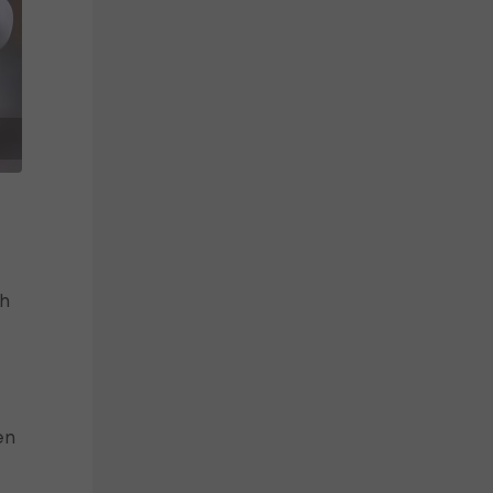
ch
en