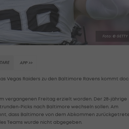
Foto: © GETTY
TARE
APP >>
Las Vegas Raiders zu den Baltimore Ravens kommt do
am vergangenen Freitag erzielt worden. Der 28-jährige
strunden-Picks nach Baltimore wechseln sollen. Am
nnt, dass Baltimore von dem Abkommen zurückgetret
s des Teams wurde nicht abgegeben.