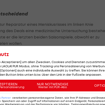
ntscheidend
ur Reparatur eines Meniskusrisses im linken Knie
rung des Deals eine medizinische Untersuchung besteh
te er die letzten beiden Saisonspiele, obwohl er zu
elen wollen.
hutz
rd with Colin Cowherd“ äußerte sich Crosby dahingehen
s" sei.
le Akzeptieren] um allen Zwecken, Cookies und Diensten zuzustimme
 LAOLA1 PUR Modus, ohne Tracking uns Peronsalisierung von Werbung
 Saison zehn Sacks und eine Karriere-Höchstzahl von 
[Optionen] auch eine individuelle Auswahl zu treffen. Sie können Ihre
den Button links unten bzw. über den Link in der Fußzeile anpassen.
 Spielzeiten erreichte er viermal die zweistellige Sack
ZEPTIEREN
NUR NOTWENDIGE
OPTI
Personalisierung
Weiter mit PUR-Abo
 äußerst aggressiv agiert und Vereinbarungen mit
6
Partner
verarbeiten personenbezogene Daten, wie Ihre IP-Adresse und Browser-
 größte Transfer der Raiders war der Deal mit dem
e
:
Speichern von oder Zugriff auf Informationen auf einem Endgerät; Personalisi
von Werbeleistung und der Performance von Inhalten, Zielgruppenforschung sow