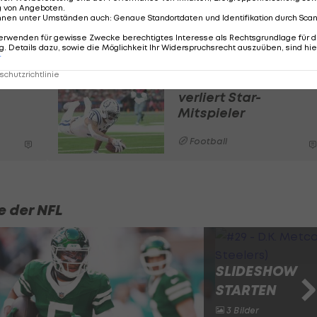
rbaum, der die vergangenen vier Jahre ausgerechnet f
g von Angeboten
.
nnen unter Umständen auch
:
Genaue Standortdaten und Identifikation durch Sca
inen Dreijahresvertrag über 81 Millionen Dollar, wovon 
erwenden für gewisse Zwecke berechtigtes Interesse als Rechtsgrundlage für d
. Details dazu, sowie die Möglichkeit Ihr Widerspruchsrecht auszuüben, sind hie
r
chutzrichtlinie
Trade! Raimann
verliert Star-
Mitspieler
Football
e der NFL
SLIDESHOW
STARTEN
3 Bilder