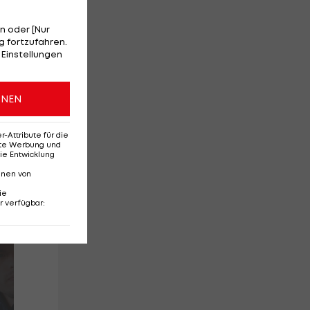
n oder [Nur
 fortzufahren.
 Einstellungen
er
s-
ONEN
Attribute für die
erte Werbung und
ie Entwicklung
nnen von
ie
r verfügbar
: