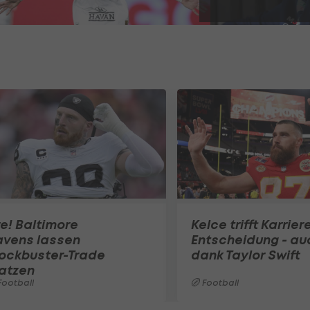
re! Baltimore
Kelce trifft Karrier
avens lassen
Entscheidung - au
lockbuster-Trade
dank Taylor Swift
atzen
ootball
Football