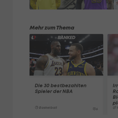
Mehr zum Thema
Die 30 bestbezahlten
Ir
Spieler der NBA
R
B
pl
Basketball
F
6