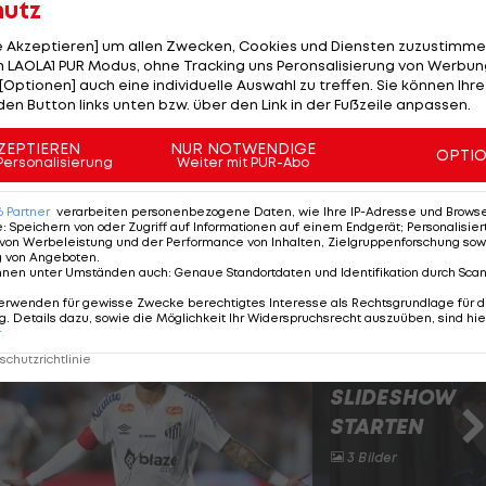
hutz
worfen, sie 2018 in einem Hotel in der irischen
le Akzeptieren] um allen Zwecken, Cookies und Diensten zuzustimme
und misshandelt" zu haben. Der Kampfsportler wies die
 LAOLA1 PUR Modus, ohne Tracking uns Peronsalisierung von Werbung
i einvernehmlich gewesen.
[Optionen] auch eine individuelle Auswahl zu treffen. Sie können Ihre
den Button links unten bzw. über den Link in der Fußzeile anpassen.
üchtigte" und ist einer der berühmtesten Vertreter d
ZEPTIEREN
NUR NOTWENDIGE
st zudem eine bekannte Stimme der Anti-Einwanderung
OPTI
Personalisierung
Weiter mit PUR-Abo
bei der diesjährigen Präsidentschaftswahl zu
nt Donald Trump im Weißen Haus.
6
Partner
verarbeiten personenbezogene Daten, wie Ihre IP-Adresse und Browser-
e
:
Speichern von oder Zugriff auf Informationen auf einem Endgerät; Personalisi
von Werbeleistung und der Performance von Inhalten, Zielgruppenforschung sow
g von Angeboten
.
nnen unter Umständen auch
:
Genaue Standortdaten und Identifikation durch Sca
ortler des Jahres 2025
erwenden für gewisse Zwecke berechtigtes Interesse als Rechtsgrundlage für d
. Details dazu, sowie die Möglichkeit Ihr Widerspruchsrecht auszuüben, sind hie
r
chutzrichtlinie
SLIDESHOW
STARTEN
3 Bilder