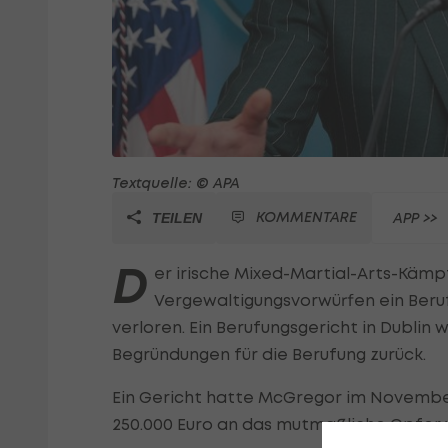
Textquelle: © APA
KOMMENTARE
APP >>
TEILEN
D
er irische Mixed-Martial-Arts-Käm
Vergewaltigungsvorwürfen ein Ber
verloren. Ein Berufungsgericht in Dubli
Begründungen für die Berufung zurück.
Ein Gericht hatte McGregor im November
250.000 Euro an das mutmaßliche Opfer ve