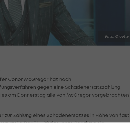
Foto: © getty
pfer Conor McGregor hat nach
ufungsverfahren gegen eine Schadenersatzzahlung
n wies am Donnerstag alle von McGregor vorgebrachten
 zur Zahlung eines Schadenersatzes in Höhe von fast
rurteilt. Der 36-Jährige legte Berufung ein.