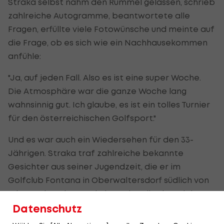
Straka selbst nahm den Rummel gelassen, schrieb
zahlreiche Autogramme, beantwortete alle
Fragen, erfüllte viele Fotowünsche und meinte auf
die Frage, ob es sich wie ein Nachhausekommen
anfühle:
"Ja, auf jeden Fall. Also es ist eine super Woche.
Die Atmosphäre war die ganze Woche lang
wahnsinnig gut. Ich glaube, es ist ein tolles Turnier
für den österreichischen Golfsport."
Und es war auch ein Wiedersehen für den 33-
Jährigen. Straka traf zahlreiche bekannte
Gesichter aus seiner Jugendzeit, die er im
Golfclub Fontana in Oberwaltersdorf südlich von
Wien verbrachte, und als Nationalkaderspieler.
Datenschutz
Darunter war auch sein einstiger Coach Claude