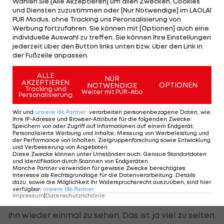
Wählen Sie [Alle Akzeptieren] um allen Zwecken, Cookies
Grenier. "Leider habe ich diese Woche nicht so viel
und Diensten zuzustimmen oder [Nur Notwendige] im LAOLA1
Zeit abseits des Platzes gehabt, aber es war
PUR Modus, ohne Tracking uns Peronsalisierung von
Werbung fortzufahren. Sie können mit [Optionen] auch eine
schön, den Claude zu sehen. Meine Eltern waren
individuelle Auswahl zu treffen. Sie können Ihre Einstellungen
dabei, ein paar Freunde noch dazu. Es ist einfach
jederzeit über den Button links unten bzw. über den Link in
der Fußzeile anpassen.
immer schön, wieder zu Hause zu sein."
ALLE
NUR
AKZEPTIEREN
OPTIONEN
NOTWENDIGE
Einstige Weggefährten honorieren
Tracking und
Weiter mit PUR-Abo
Personalisierung
Strakas Leistungen
Wir und
unsere
186
Partner
verarbeiten personenbezogene Daten, wie
Ihre IP-Adresse und Browser-Attribute für die folgenden Zwecke
:
Auch Niki Wiesberger sowie die einstige Proette
Speichern von oder Zugriff auf Informationen auf einem Endgerät;
Personalisierte Werbung und Inhalte, Messung von Werbeleistung und
Marina Stütz sind ehemalige Weggefährten von
der Performance von Inhalten, Zielgruppenforschung sowie Entwicklung
und Verbesserung von Angeboten
.
Straka und trafen diesen in Kitzbühel wieder.
Diese Zwecke können unter Umständen auch
:
Genaue Standortdaten
und Identifikation durch Scannen von Endgeräten
.
Manche Partner verwenden für gewisse Zwecke berechtigtes
"Wir haben ja eine lange Geschichte gemeinsam.
Interesse als Rechtsgrundlage für die Datenverarbeitung. Details
dazu, sowie die Möglichkeit Ihr Widerspruchsrecht auszuüben, sind hier
Wir haben als kleine Kinder im Regionalkader
verfügbar
:
unsere
186
Partner
Impressum
|
Datenschutzrichtlinie
unter Claude Grenier trainiert. Es war sehr schön,
ihn wieder einmal zu sehen. Das ist ja viel zu selten.